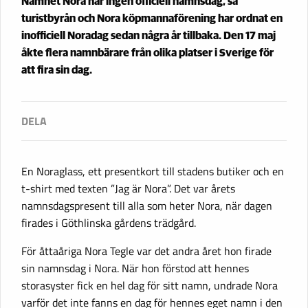
Namnet Nora har ingen officiell namnsdag, så
turistbyrån och Nora köpmannaförening har ordnat en
inofficiell Noradag sedan några år tillbaka. Den 17 maj
åkte flera namnbärare från olika platser i Sverige för
att fira sin dag.
En Noraglass, ett presentkort till stadens butiker och en
t-shirt med texten ”Jag är Nora”. Det var årets
namnsdagspresent till alla som heter Nora, när dagen
firades i Göthlinska gårdens trädgård.
För åttaåriga Nora Tegle var det andra året hon firade
sin namnsdag i Nora. När hon förstod att hennes
storasyster fick en hel dag för sitt namn, undrade Nora
varför det inte fanns en dag för hennes eget namn i den