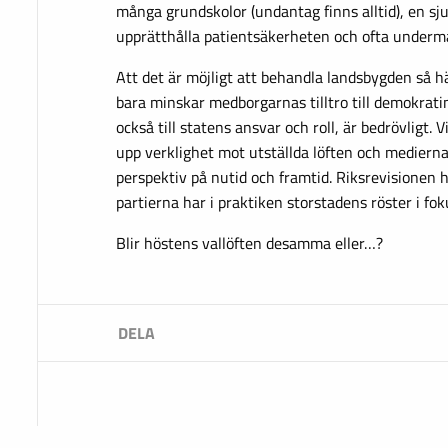
många grundskolor (undantag finns alltid), en s
upprätthålla patientsäkerheten och ofta undermå
Att det är möjligt att behandla landsbygden så h
bara minskar medborgarnas tilltro till demokrati
också till statens ansvar och roll, är bedrövligt. 
upp verklighet mot utställda löften och mediern
perspektiv på nutid och framtid. Riksrevisionen 
partierna har i praktiken storstadens röster i fok
Blir höstens vallöften desamma eller…?