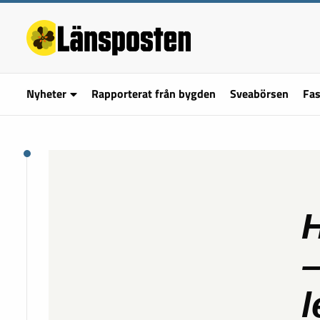
Nyheter
Rapporterat från bygden
Sveabörsen
Fas
H
–
l