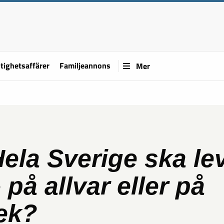
tighetsaffärer
Familjeannons
Mer
ela Sverige ska le
 på allvar eller på
ek?