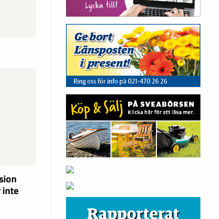
ision
 inte