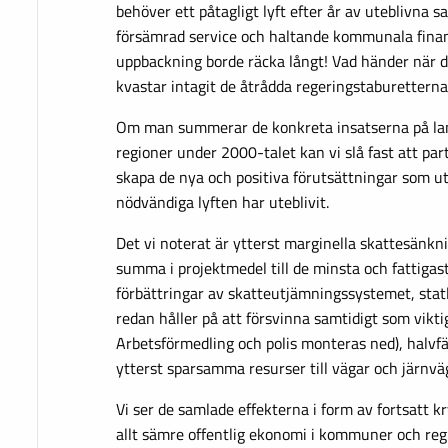
behöver ett påtagligt lyft efter år av uteblivna s
försämrad service och haltande kommunala finan
uppbackning borde räcka långt! Vad händer när d
kvastar intagit de åtrådda regeringstaburettern
Om man summerar de konkreta insatserna på la
regioner under 2000-talet kan vi slå fast att par
skapa de nya och positiva förutsättningar som utl
nödvändiga lyften har uteblivit.
Det vi noterat är ytterst marginella skattesänkni
summa i projektmedel till de minsta och fattig
förbättringar av skatteutjämningssystemet, stat
redan håller på att försvinna samtidigt som vikti
Arbetsförmedling och polis monteras ned), halvfä
ytterst sparsamma resurser till vägar och järnvä
Vi ser de samlade effekterna i form av fortsatt 
allt sämre offentlig ekonomi i kommuner och regi