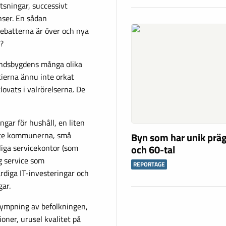
atsningar, successivt
ser. En sådan
ebatterna är över och nya
a?
ndsbygdens många olika
tierna ännu inte orkat
ovats i valrörelserna. De
ngar för hushåll, en liten
aste kommunerna, små
Byn som har unik präg
och 60-tal
liga servicekontor (som
g service som
REPORTAGE
rdiga IT-investeringar och
gar.
krympning av befolkningen,
oner, urusel kvalitet på