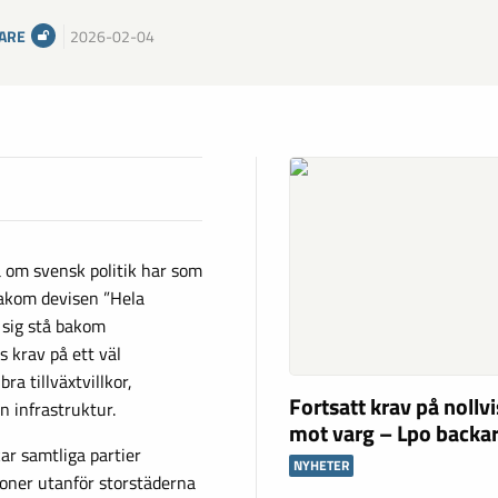
ARE
2026-02-04
 om svensk politik har som
 bakom devisen ”Hela
r sig stå bakom
 krav på ett väl
a tillväxtvillkor,
Fortsatt krav på nollv
 infrastruktur.
mot varg – Lpo backar
ar samtliga partier
NYHETER
ioner utanför storstäderna