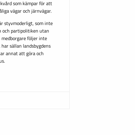
jukvård som kämpar för att
liga vägar och järnvägar.
är styvmoderligt, som inte
n och partipolitiken utan
Vi medborgare följer inte
a har sällan landsbygdens
har annat att göra och
us.