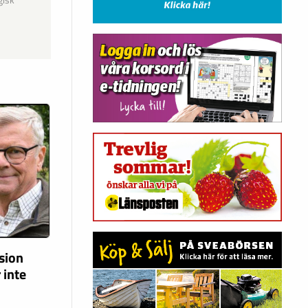
gisk
ision
 inte