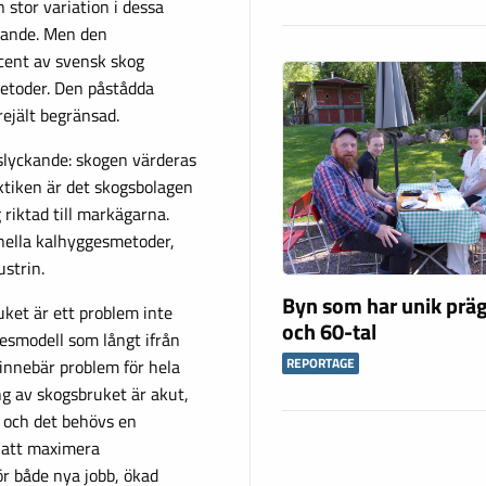
n stor variation i dessa
gande. Men den
cent av svensk skog
metoder. Den påstådda
rejält begränsad.
slyckande: skogen värderas
aktiken är det skogsbolagen
 riktad till markägarna.
onella kalhyggesmetoder,
ustrin.
Byn som har unik präg
ket är ett problem inte
och 60-tal
esmodell som långt ifrån
REPORTAGE
 innebär problem för hela
g av skogsbruket är akut,
, och det behövs en
r att maximera
ör både nya jobb, ökad