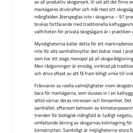
av all produktiv skogsmark. Vi vet att det finns e
markägares drivkrafter och mål med sitt skogsä
mångfalden återspeglas inte i skogarna – 97 pro
brukas fortfarande med traditionella kalhygges
valfriheten för privata skogsägare är i praktiken 
Myndigheterna kallar detta för ett marknadsmis
inte för alla samhällsnyttor den bidrar med. I pr
som har ett slags monopol på all skogsrådgivning
Men rådgivningen är ensidig, inriktad på traditi
och drivs oftast av att få fram billigt virke till ind
Frånvaron av reella valmöjligheter inom skogsbru
bara för markägarna, som slussas in i en kalhygg
alltid värnar deras intressen och lönsamhet. Det
samhället, eftersom behoven av klimatanpassnin
trenden för biologisk mångfald är tydligt negativ
omfattande ökning av skogarnas kolinlagring fö
klimatnyttan. Samtidigt är möjligheterna stora f