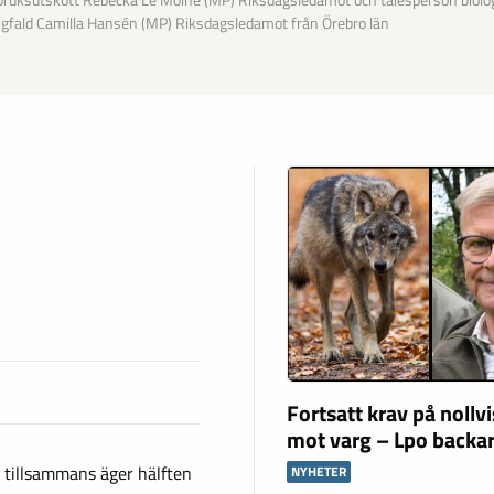
bruksutskott Rebecka Le Moine (MP) Riksdagsledamot och talesperson biolo
fald Camilla Hansén (MP) Riksdagsledamot från Örebro län
Fortsatt krav på nollv
mot varg – Lpo backar
 tillsammans äger hälften
NYHETER