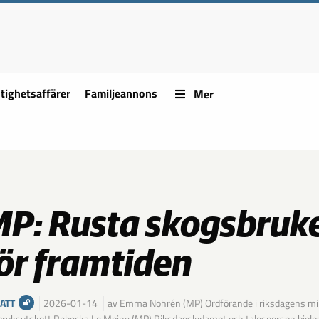
tighetsaffärer
Familjeannons
Mer
P: Rusta skogsbruk
ör framtiden
ATT
2026-01-14
av Emma Nohrén (MP) Ordförande i riksdagens mil