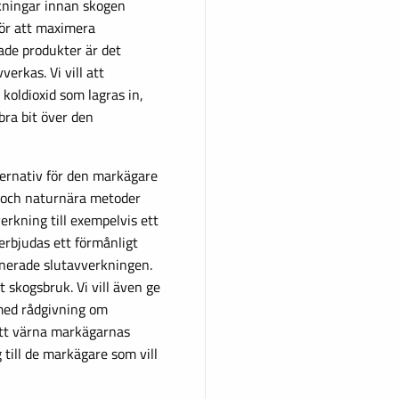
rkningar innan skogen
ör att maximera
vade produkter är det
verkas. Vi vill att
koldioxid som lagras in,
bra bit över den
ternativ för den markägare
e och naturnära metoder
rkning till exempelvis ett
 erbjudas ett förmånligt
anerade slutavverkningen.
 skogsbruk. Vi vill även ge
med rådgivning om
att värna markägarnas
g till de markägare som vill