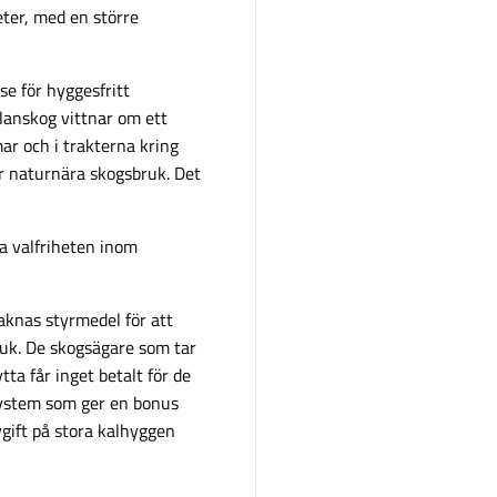
eter, med en större
se för hyggesfritt
lanskog vittnar om ett
ar och i trakterna kring
er naturnära skogsbruk. Det
ka valfriheten inom
saknas styrmedel för att
ruk. De skogsägare som tar
ta får inget betalt för de
-system som ger en bonus
vgift på stora kalhyggen