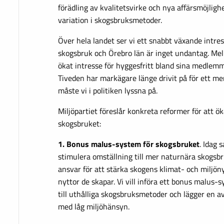
förädling av kvalitetsvirke och nya affärsmöjligh
variation i skogsbruksmetoder.
Över hela landet ser vi ett snabbt växande intres
skogsbruk och Örebro län är inget undantag. Mel
ökat intresse för hyggesfritt bland sina medlemm
Tiveden har markägare länge drivit på för ett m
måste vi i politiken lyssna på.
Miljöpartiet föreslår konkreta reformer för att ö
skogsbruket:
1. Bonus malus-system för skogsbruket
. Idag 
stimulera omställning till mer naturnära skogsb
ansvar för att stärka skogens klimat- och miljönyt
nyttor de skapar. Vi vill införa ett bonus malus
till uthålliga skogsbruksmetoder och lägger en a
med låg miljöhänsyn.