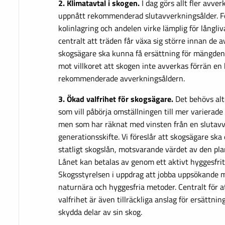
2. Klimatavtal i skogen.
I dag görs allt fler avve
uppnått rekommenderad slutavverkningsålder. F
kolinlagring och andelen virke lämplig för långli
centralt att träden får växa sig större innan de av
skogsägare ska kunna få ersättning för mängden 
mot villkoret att skogen inte avverkas förrän en 
rekommenderade avverkningsåldern.
3. Ökad valfrihet för skogsägare.
Det behövs al
som vill påbörja omställningen till mer varierad
men som har räknat med vinsten från en slutavve
generationsskifte. Vi föreslår att skogsägare ska
statligt skogslån, motsvarande värdet av den pl
Lånet kan betalas av genom ett aktivt hyggesfritt
Skogsstyrelsen i uppdrag att jobba uppsökande 
naturnära och hyggesfria metoder. Centralt för 
valfrihet är även tillräckliga anslag för ersättnin
skydda delar av sin skog.