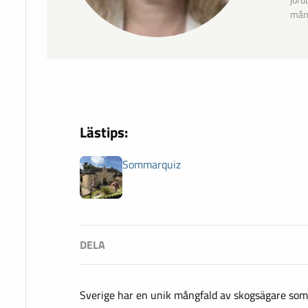
jord
mång
Lästips:
Sommarquiz
Sverige har en unik mångfald av skogsägare som