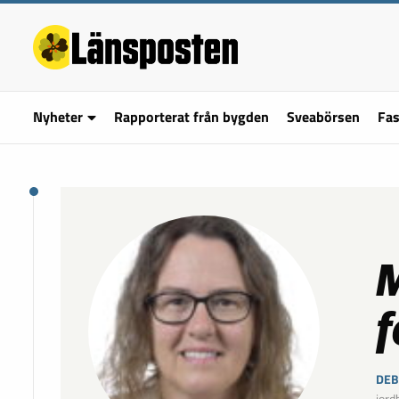
Nyheter
Rapporterat från bygden
Sveabörsen
Fas
M
f
DEB