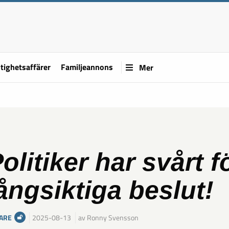
tighetsaffärer
Familjeannons
Mer
olitiker har svårt f
ångsiktiga beslut!
ARE
2025-08-13
av Ronny Svensson