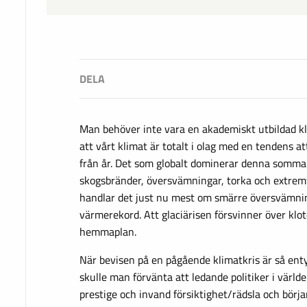
Man behöver inte vara en akademiskt utbildad kli
att vårt klimat är totalt i olag med en tendens att
från år. Det som globalt dominerar denna somma
skogsbränder, översvämningar, torka och extrem
handlar det just nu mest om smärre översvämni
värmerekord. Att glaciärisen försvinner över klo
hemmaplan.
När bevisen på en pågående klimatkris är så enty
skulle man förvänta att ledande politiker i världe
prestige och invand försiktighet/rädsla och börj