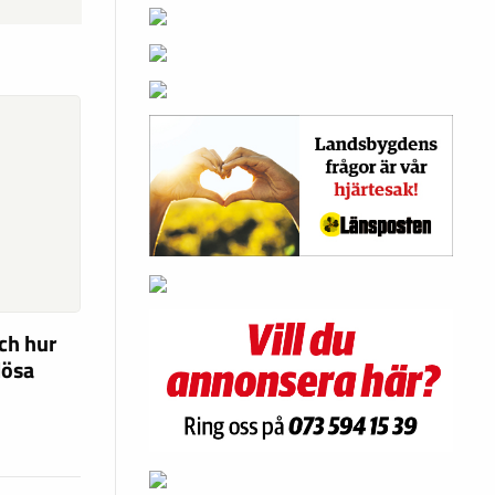
ch hur
lösa