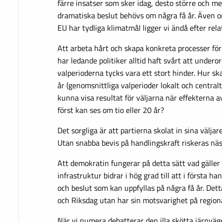
färre insatser som sker idag, desto större och 
dramatiska beslut behövs om några få år. Även 
EU har tydliga klimatmål ligger vi ändå efter rela
Att arbeta hårt och skapa konkreta processer för
har ledande politiker alltid haft svårt att undero
valperioderna tycks vara ett stort hinder. Hur sk
år (genomsnittliga valperioder lokalt och centralt
kunna visa resultat för väljarna när effekterna a
först kan ses om tio eller 20 år?
Det sorgliga är att partierna skolat in sina välja
Utan snabba bevis på handlingskraft riskeras näs
Att demokratin fungerar på detta sätt vad gälle
infrastruktur bidrar i hög grad till att i första ha
och beslut som kan uppfyllas på några få år. Dett
och Riksdag utan har sin motsvarighet på regiona
När vi numera debatterar den illa skötta järnväg