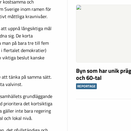
mer kostsamma och
om Sverige inom ramen för
tivt måttliga kravnivåer.
 att uppnå långsiktiga mål
rdna sig. De korta
a man på bara tre till fem
 i flertalet demokratier)
v viktiga beslut kanske
Byn som har unik präg
och 60-tal
re att tänka på samma sätt.
ta valvinst.
REPORTAGE
r samhällets grundläggande
nd prioritera det kortsiktiga
a gäller inte bara regering
l och lokal nivå.
en, det ofullständiga och