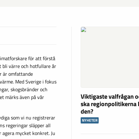
matforskare för att förstå
 bli värre och hotfullare år
r är omfattande
värme. Med Sverige i fokus
ngar, skogsbränder och
Viktigaste valfrågan o
tet märks även på vår
ska regionpolitikerna 
den?
diga som vi nu registrerar
NYHETER
ns regeringar släpper all
ar agera mycket konkret. Ju