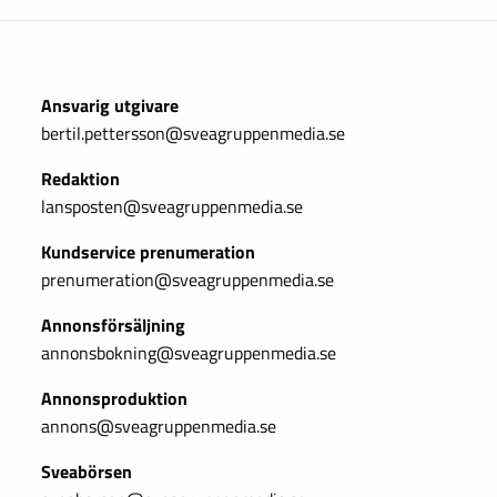
Ansvarig utgivare
bertil.pettersson@sveagruppenmedia.se
Redaktion
lansposten@sveagruppenmedia.se
Kundservice prenumeration
prenumeration@sveagruppenmedia.se
Annonsförsäljning
annonsbokning@sveagruppenmedia.se
Annonsproduktion
annons@sveagruppenmedia.se
Sveabörsen