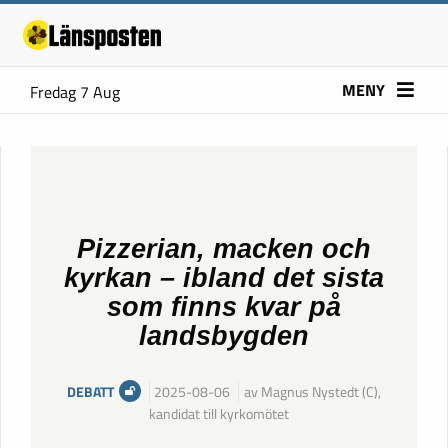
MENY
Fredag 7 Aug
Pizzerian, macken och
kyrkan – ibland det sista
som finns kvar på
landsbygden
DEBATT
2025-08-06
av Magnus Nystedt (C),
kandidat till kyrkomötet