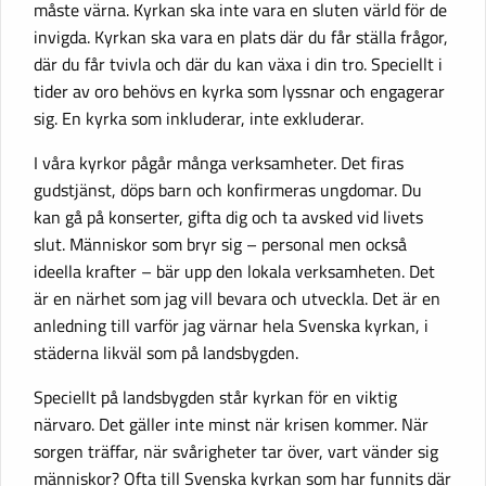
måste värna. Kyrkan ska inte vara en sluten värld för de
invigda. Kyrkan ska vara en plats där du får ställa frågor,
där du får tvivla och där du kan växa i din tro. Speciellt i
tider av oro behövs en kyrka som lyssnar och engagerar
sig. En kyrka som inkluderar, inte exkluderar.
I våra kyrkor pågår många verksamheter. Det firas
gudstjänst, döps barn och konfirmeras ungdomar. Du
kan gå på konserter, gifta dig och ta avsked vid livets
slut. Människor som bryr sig – personal men också
ideella krafter – bär upp den lokala verksamheten. Det
är en närhet som jag vill bevara och utveckla. Det är en
anledning till varför jag värnar hela Svenska kyrkan, i
städerna likväl som på landsbygden.
Speciellt på landsbygden står kyrkan för en viktig
närvaro. Det gäller inte minst när krisen kommer. När
sorgen träffar, när svårigheter tar över, vart vänder sig
människor? Ofta till Svenska kyrkan som har funnits där