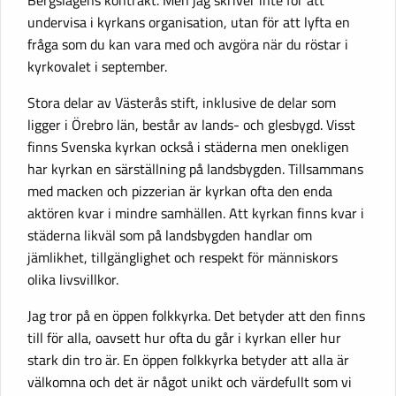
Bergslagens kontrakt. Men jag skriver inte för att
undervisa i kyrkans organisation, utan för att lyfta en
fråga som du kan vara med och avgöra när du röstar i
kyrkovalet i september.
Stora delar av Västerås stift, inklusive de delar som
ligger i Örebro län, består av lands- och glesbygd. Visst
finns Svenska kyrkan också i städerna men onekligen
har kyrkan en särställning på landsbygden. Tillsammans
med macken och pizzerian är kyrkan ofta den enda
aktören kvar i mindre samhällen. Att kyrkan finns kvar i
städerna likväl som på landsbygden handlar om
jämlikhet, tillgänglighet och respekt för människors
olika livsvillkor.
Jag tror på en öppen folkkyrka. Det betyder att den finns
till för alla, oavsett hur ofta du går i kyrkan eller hur
stark din tro är. En öppen folkkyrka betyder att alla är
välkomna och det är något unikt och värdefullt som vi