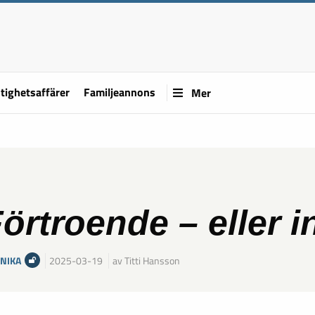
tighetsaffärer
Familjeannons
Mer
örtroende – eller i
NIKA
2025-03-19
av Titti Hansson