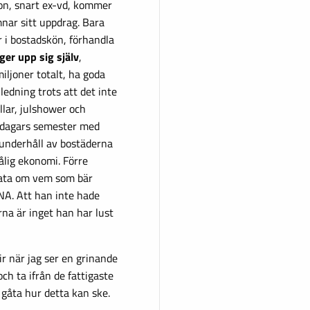
son, snart ex-vd, kommer
mnar sitt uppdrag. Bara
 i bostadskön, förhandla
er upp sig själv
,
ljoner totalt, ha goda
ledning trots att det inte
llar, julshower och
5 dagars semester med
l underhåll av bostäderna
lig ekonomi. Förre
prata om vem som bär
 NA. Att han inte hade
na är inget han har lust
lir när jag ser en grinande
ch ta ifrån de fattigaste
 gåta hur detta kan ske.