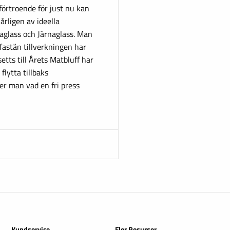
förtroende för just nu kan
rligen av ideella
aglass och Järnaglass. Man
 fastän tillverkningen har
setts till Årets Matbluff har
flytta tillbaks
ser man vad en fri press
Kundservice
Fler Resurser