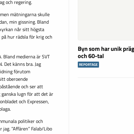
dag och regering.
, men mätningarna skulle
dan, min gissning. Bland
kyrkan når sitt högsta
på hur rädsla för krig och
Byn som har unik präg
och 60-tal
A. Bland medierna är SVT
. Det känns bra. Jag
REPORTAGE
tidning förutom
sitt oberoende
 påstående och ser att
ganska lugn för att det är
tonbladet och Expressen,
plaga.
ommunala politiker och
r jag. ”Affären” Falab/Libo