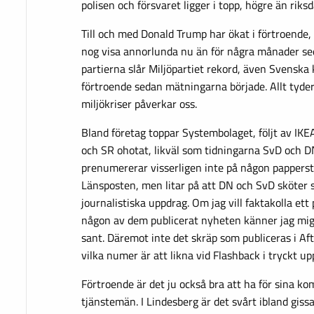
polisen och försvaret ligger i topp, högre än riks
Till och med Donald Trump har ökat i förtroende
nog visa annorlunda nu än för några månader se
partierna slår Miljöpartiet rekord, även Svenska 
förtroende sedan mätningarna började. Allt tyder 
miljökriser påverkar oss.
Bland företag toppar Systembolaget, följt av IKE
och SR ohotat, likväl som tidningarna SvD och DN
prenumererar visserligen inte på någon pappers
Länsposten, men litar på att DN och SvD sköter 
journalistiska uppdrag. Om jag vill faktakolla ett
någon av dem publicerat nyheten känner jag mig 
sant. Däremot inte det skräp som publiceras i Af
vilka numer är att likna vid Flashback i tryckt up
Förtroende är det ju också bra att ha för sina k
tjänstemän. I Lindesberg är det svårt ibland gissa