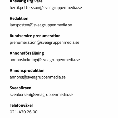
Ansvarig utgivare
bertil.pettersson@sveagruppenmedia.se
Redaktion
lansposten@sveagruppenmedia.se
Kundservice prenumeration
prenumeration@sveagruppenmedia.se
Annonsförsäljning
annonsbokning@sveagruppenmedia.se
Annonsproduktion
annons@sveagruppenmedia.se
Sveabörsen
sveaborsen@sveagruppenmedia.se
Telefonväxel
021-470 26 00