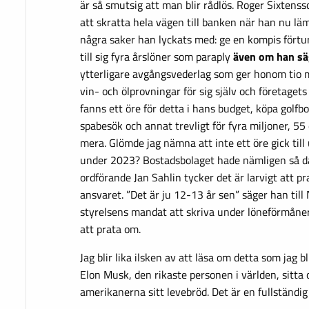
är så smutsig att man blir rådlös. Roger Sixtens
att skratta hela vägen till banken när han nu lä
några saker han lyckats med: ge en kompis förtur
till sig fyra årslöner som paraply
även om han säg
ytterligare avgångsvederlag som ger honom tio mi
vin- och ölprovningar för sig själv och företagets 
fanns ett öre för detta i hans budget, köpa golfbo
spabesök och annat trevligt för fyra miljoner, 5
mera. Glömde jag nämna att inte ett öre gick til
under 2023? Bostadsbolaget hade nämligen så då
ordförande Jan Sahlin tycker det är larvigt att 
ansvaret. ”Det är ju 12-13 år sen” säger han till
styrelsens mandat att skriva under löneförmåner
att prata om.
Jag blir lika ilsken av att läsa om detta som jag b
Elon Musk, den rikaste personen i världen, sitta o
amerikanerna sitt levebröd. Det är en fullständig