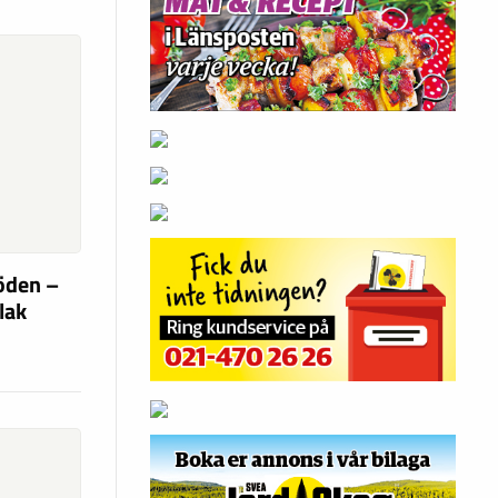
söden –
flak