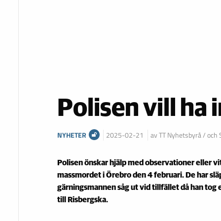
Polisen vill ha
NYHETER
2025-02-21
av TT Nyhetsbyrå / och 
Polisen önskar hjälp med observationer eller 
massmordet i Örebro den 4 februari. De har släp
gärningsmannen såg ut vid tillfället då han tog
till Risbergska.