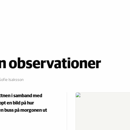
 in observationer
Sofie Isaksson
vittnen i samband med
pt en bild på hur
 en buss på morgonen ut