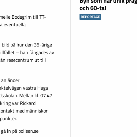
Byn som har unik präg
och 60-tal
melie Bodegrim till TT-
REPORTAGE
a eventuella
 bild på hur den 35-årige
llfället – han fångades av
ån resecentrum ut till
7 anländer
aktelvägen västra Haga
dsskolan. Mellan kl. 07.47
kring var Rickard
i kontakt med människor
punkter.
gå in på polisen.se