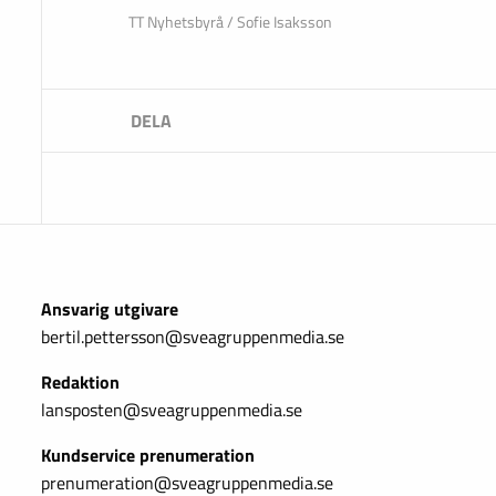
TT Nyhetsbyrå / Sofie Isaksson
Ansvarig utgivare
bertil.pettersson@sveagruppenmedia.se
Redaktion
lansposten@sveagruppenmedia.se
Kundservice prenumeration
prenumeration@sveagruppenmedia.se