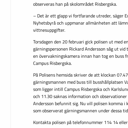
observeras han på skolområdet Risbergska.
– Det är ett glapp vi fortfarande utreder, säger E
Nyhetsbyrå och uppmanar allmänheten att lämn
vittnesuppgifter.
Torsdagen den 20 februari gick polisen ut med en
gärningspersonen Rickard Andersson såg ut vid ti
en övervakningskamera innan han tog en buss fr
Campus Risbergska.
På Polisens hemsida skriver de att klockan 07.4
gärningsmannen med buss till busshållplatsen V
som ligger intill Campus Risbergska och Karlslun
och 11.30 saknas information och observationer 
Andersson befunnit sig. Nu vill polisen komma 
som observerat gärningsmannen under dessa tid
Kontakta polisen på telefonnummer 114 14 eller 