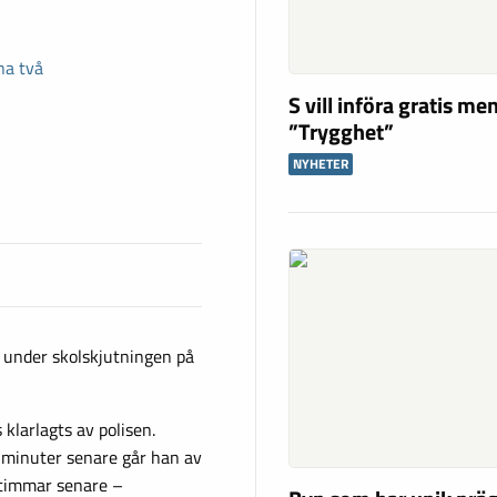
na två
S vill införa gratis m
”Trygghet”
NYHETER
h under skolskjutningen på
klarlagts av polisen.
 minuter senare går han av
a timmar senare –