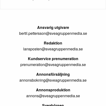
Ansvarig utgivare
bertil.pettersson@sveagruppenmedia.se
Redaktion
lansposten@sveagruppenmedia.se
Kundservice prenumeration
prenumeration@sveagruppenmedia.se
Annonsförsäljning
annonsbokning@sveagruppenmedia.se
Annonsproduktion
annons@sveagruppenmedia.se
Sveabörsen