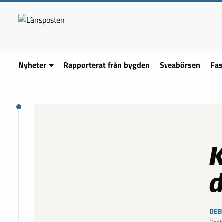
Nyheter
Rapporterat från bygden
Sveabörsen
Fas
K
d
DEB