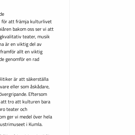
de
för att främja kulturlivet
iåren bakom oss ser vi att
ögkvalitativ teater, musik
na är en viktig del av
framför allt en viktig
 de genomför en rad
itiker är att säkerställa
tövare eller som åskådare,
nsövergripande. Eftersom
t att tro att kulturen bara
ro teater och
om ger vi medel över hela
dustrimuseet i Kumla.