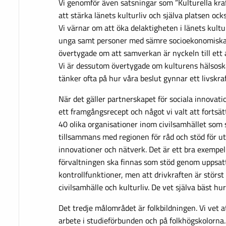
Vi genomför även satsningar som ”Kulturella kraf
att stärka länets kulturliv och själva platsen ock
Vi värnar om att öka delaktigheten i länets kult
unga samt personer med sämre socioekonomiska li
övertygade om att samverkan är nyckeln till ett ak
Vi är dessutom övertygade om kulturens hälsosk
tänker ofta på hur våra beslut gynnar ett livskraft
När det gäller partnerskapet för sociala innovatio
ett framgångsrecept och något vi valt att fortsä
40 olika organisationer inom civilsamhället som
tillsammans med regionen för råd och stöd för ut
innovationer och nätverk. Det är ett bra exempel 
förvaltningen ska finnas som stöd genom uppsat
kontrollfunktioner, men att drivkraften är störst
civilsamhälle och kulturliv. De vet själva bäst h
Det tredje målområdet är folkbildningen. Vi vet at
arbete i studieförbunden och på folkhögskolorna.