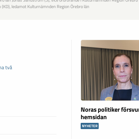
ro län Jonas Sandström (S), vice ordförande i Kulturnämnden Region Örebro 
n (KD), ledamot Kulturnämnden Region Örebro län
na två
Noras politiker försv
hemsidan
NYHETER