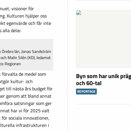
 nuet, visioner för
ng. Kulturen hjälper oss
ikt egenvärde och får inte
alla delar.
n Örebro län, Jonas Sandström
 och Malin Silén (KD), ledamot
to: Regionen
tt förvalta de medel som
Byn som har unik präg
utgör kultur- och
och 60-tal
et till nästa års budget för
REPORTAGE
ser genom att bland annat
nomföra satsningar som ger
nnat har vi för 2025 valt
 för sociala innovationer,
lturella infrastrukturen i