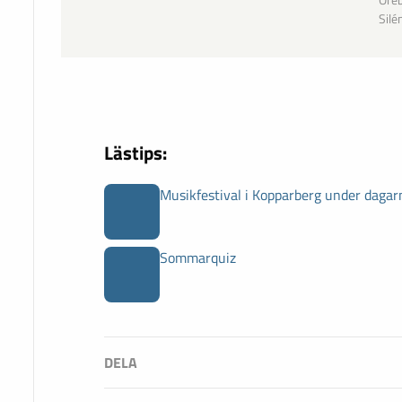
Öreb
Silé
Lästips:
Musikfestival i Kopparberg under dagar
Sommarquiz