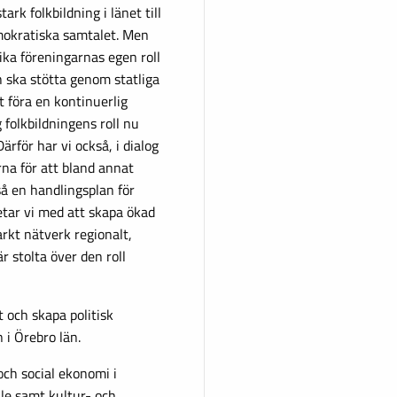
ark folkbildning i länet till
mokratiska samtalet. Men
lika föreningarnas egen roll
h ska stötta genom statliga
 föra en kontinuerlig
g folkbildningens roll nu
Därför har vi också, i dialog
rna för att bland annat
så en handlingsplan för
etar vi med att skapa ökad
arkt nätverk regionalt,
r stolta över den roll
 och skapa politisk
n i Örebro län.
och social ekonomi i
lle samt kultur- och