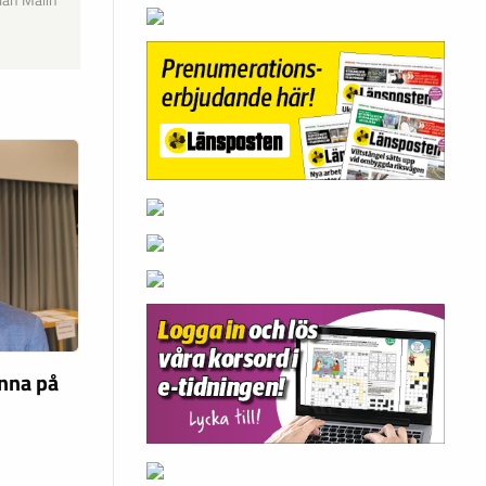
län Malin
unna på