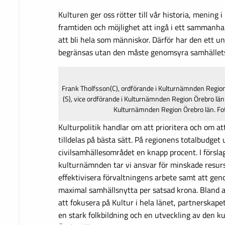
Kulturen ger oss rötter till vår historia, mening i
framtiden och möjlighet att ingå i ett sammanha
att bli hela som människor. Därför har den ett un
begränsas utan den måste genomsyra samhällets 
Frank Tholfsson(C), ordförande i Kulturnämnden Regio
(S), vice ordförande i Kulturnämnden Region Örebro län
Kulturnämnden Region Örebro län. Fo
Kulturpolitik handlar om att prioritera och om a
tilldelas på bästa sätt. På regionens totalbudget 
civilsamhällesområdet en knapp procent. I förslag
kulturnämnden tar vi ansvar för minskade resur
effektivisera förvaltningens arbete samt att ge
maximal samhällsnytta per satsad krona. Bland a
att fokusera på Kultur i hela länet, partnerskapet
en stark folkbildning och en utveckling av den ku