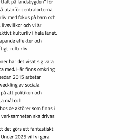
tfält på landsbygden” för
så utanför centralorterna.
urliv med fokus på barn och
vsvillkor och vi är
tivt kulturliv i hela länet.
apande effekter och
igt kulturliv.
ner har det visat sig vara
tta med. Här finns omkring
 sedan 2015 arbetar
veckling av sociala
på att politiken och
ta mål och
 hos de aktörer som finns i
ur verksamheten ska drivas.
t det görs ett fantastiskt
 Under 2025 vill vi göra