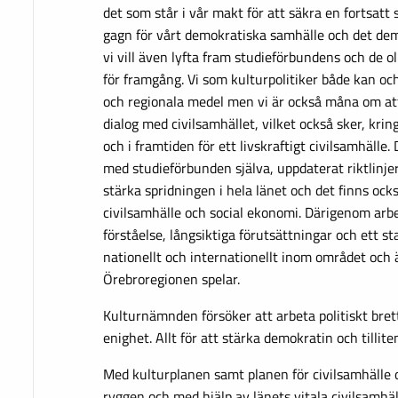
det som står i vår makt för att säkra en fortsatt st
gagn för vårt demokratiska samhälle och det de
vi vill även lyfta fram studieförbundens och de o
för framgång. Vi som kulturpolitiker både kan oc
och regionala medel men vi är också måna om att
dialog med civilsamhället, vilket också sker, krin
och i framtiden för ett livskraftigt civilsamhälle. 
med studieförbunden själva, uppdaterat riktlinje
stärka spridningen i hela länet och det finns ock
civilsamhälle och social ekonomi. Därigenom arb
förståelse, långsiktiga förutsättningar och ett st
nationellt och internationellt inom området och ä
Örebroregionen spelar.
Kulturnämnden försöker att arbeta politiskt brett
enighet. Allt för att stärka demokratin och tillite
Med kulturplanen samt planen för civilsamhälle 
ryggen och med hjälp av länets vitala civilsamhä