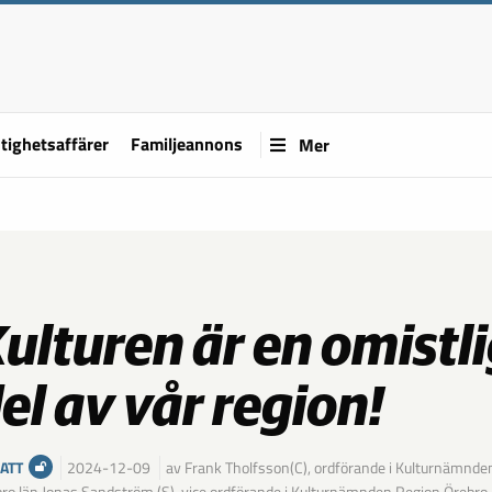
tighetsaffärer
Familjeannons
Mer
ulturen är en omistl
el av vår region!
ATT
2024-12-09
av Frank Tholfsson(C), ordförande i Kulturnämnde