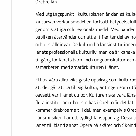
Örebro län.
Med utgångspunkt i kulturplanen är den så kalla
kultursamverkansmodellen fortsatt betydelsefull 
genom statliga och regionala medel. Med pandem
publiken återvänder och att allt fler tar del av h
och utställningar. De kulturella länsinstitutioner
länets professionella kulturliv, men de är kanske 
tillgång för länets barn- och ungdomskultur och
samarbeten med amatörkulturen i länet.
Ett av våra allra viktigaste uppdrag som kulturpol
att det går att ta till sig kultur, antingen som u
oavsett var i länet du bor. Kulturen ska vara lä
flera institutioner har sin bas i Örebro är det lät
kommer örebroarna till del, men exempelvis Öreb
Länsmusiken har ett tydligt länsuppdrag. Dessut
länet till bland annat Opera på skäret och Skoin