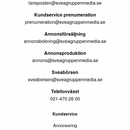
lansposten@sveagruppenmedia.se
Kundservice prenumeration
prenumeration@sveagruppenmedia.se
Annonsförsäljning
annonsbokning@sveagruppenmedia.se
Annonsproduktion
annons@sveagruppenmedia.se
Sveabörsen
sveaborsen@sveagruppenmedia.se
Telefonväxel
021-470 26 00
Kundservice
Annonsering