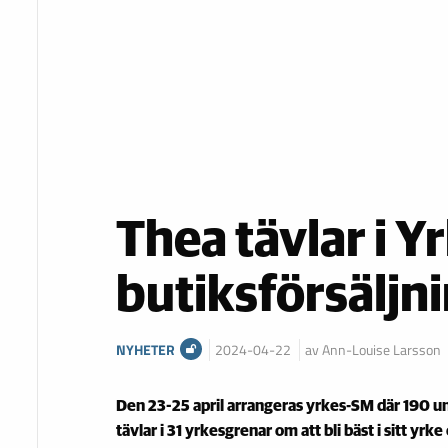
Thea tävlar i Y
butiksförsäljn
NYHETER
2024-04-22
av Ann-Louise Larsson
Den 23-25 april arrangeras yrkes-SM där 190 u
tävlar i 31 yrkesgrenar om att bli bäst i sitt yrke 