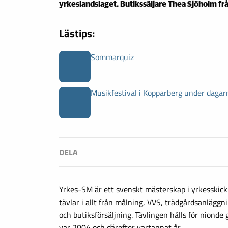
yrkeslandslaget. Butikssäljare Thea Sjöholm fr
Lästips:
Sommarquiz
Musikfestival i Kopparberg under dagar
Yrkes-SM är ett svenskt mästerskap i yrkesskick
tävlar i allt från målning, VVS, trädgårdsanläggni
och butiksförsäljning. Tävlingen hålls för nionde 
var 2004 och därefter vartannat år.