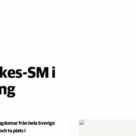
rkes-SM i
ing
ngdomar från hela Sverige
och ta plats i