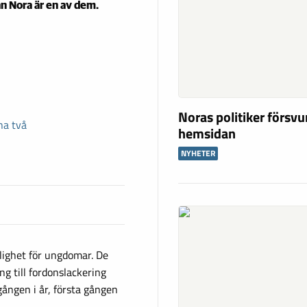
ån Nora är en av dem.
Noras politiker försv
na två
hemsidan
NYHETER
lighet för ungdomar. De
ng till fordonslackering
gången i år, första gången