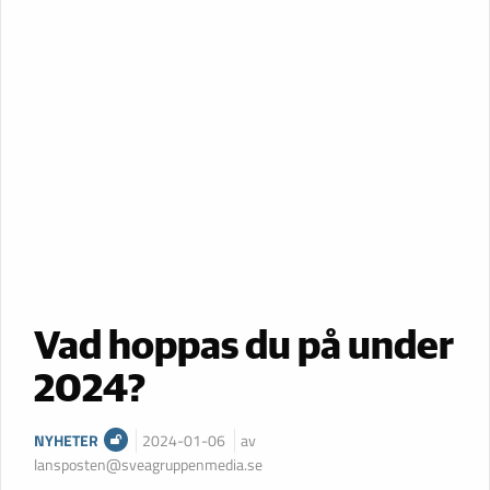
Vad hoppas du på under
2024?
NYHETER
2024-01-06
av
lansposten@sveagruppenmedia.se