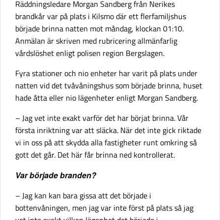
Räddningsledare Morgan Sandberg från Nerikes
brandkår var på plats i Kilsmo där ett flerfamiljshus
började brinna natten mot måndag, klockan 01:10.
Anmälan är skriven med rubricering allmänfarlig
vårdslöshet enligt polisen region Bergslagen.
Fyra stationer och nio enheter har varit på plats under
natten vid det tvåvåningshus som började brinna, huset
hade åtta eller nio lägenheter enligt Morgan Sandberg.
– Jag vet inte exakt varför det har börjat brinna. Vår
första inriktning var att släcka. När det inte gick riktade
vi in oss på att skydda alla fastigheter runt omkring så
gott det går. Det här får brinna ned kontrollerat.
Var började branden?
– Jag kan kan bara gissa att det började i
bottenvåningen, men jag var inte först på plats så jag
vet inte exakt vilken lägenhet det började i.