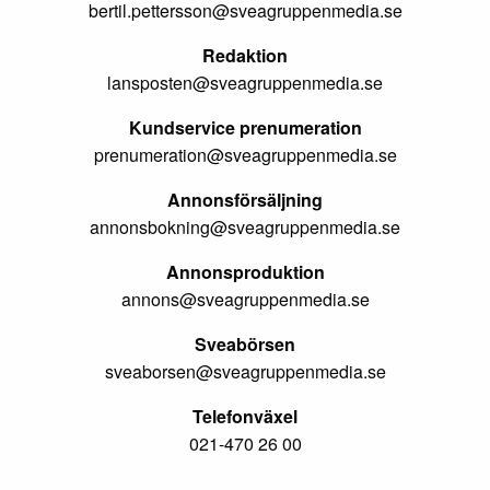
bertil.pettersson@sveagruppenmedia.se
Redaktion
lansposten@sveagruppenmedia.se
Kundservice prenumeration
prenumeration@sveagruppenmedia.se
Annonsförsäljning
annonsbokning@sveagruppenmedia.se
Annonsproduktion
annons@sveagruppenmedia.se
Sveabörsen
sveaborsen@sveagruppenmedia.se
Telefonväxel
021-470 26 00