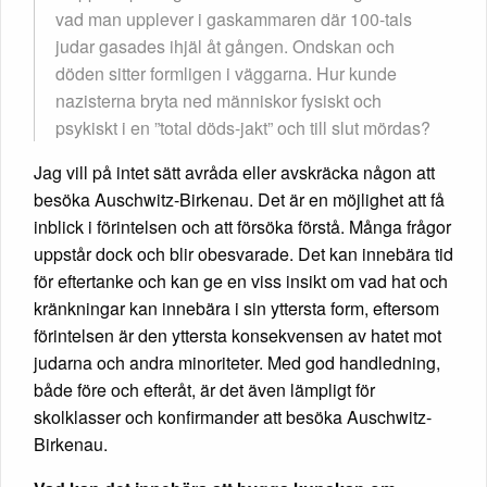
vad man upplever i gaskammaren där 100-tals
judar gasades ihjäl åt gången. Ondskan och
döden sitter formligen i väggarna. Hur kunde
nazisterna bryta ned människor fysiskt och
psykiskt i en ”total döds-jakt” och till slut mördas?
Jag vill på intet sätt avråda eller avskräcka någon att
besöka Auschwitz-Birkenau. Det är en möjlighet att få
inblick i förintelsen och att försöka förstå. Många frågor
uppstår dock och blir obesvarade. Det kan innebära tid
för eftertanke och kan ge en viss insikt om vad hat och
kränkningar kan innebära i sin yttersta form, eftersom
förintelsen är den yttersta konsekvensen av hatet mot
judarna och andra minoriteter. Med god handledning,
både före och efteråt, är det även lämpligt för
skolklasser och konfirmander att besöka Auschwitz-
Birkenau.