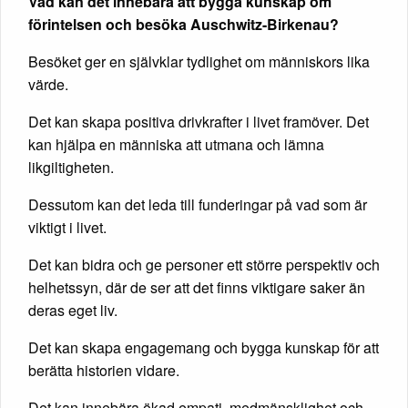
Vad kan det innebära att bygga kunskap om
förintelsen och besöka
Auschwitz-Birkenau
?
Besöket ger en självklar tydlighet om människors lika
värde.
Det kan skapa positiva drivkrafter i livet framöver. Det
kan hjälpa en människa att utmana och lämna
likgiltigheten.
Dessutom kan det leda till funderingar på vad som är
viktigt i livet.
Det kan bidra och ge personer ett större perspektiv och
helhetssyn, där de ser att det finns viktigare saker än
deras eget liv.
Det kan skapa engagemang och bygga kunskap för att
berätta historien vidare.
Det kan innebära ökad empati, medmänsklighet och