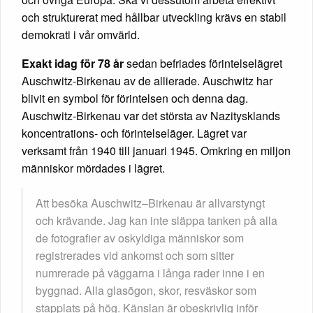
och strukturerat med hållbar utveckling krävs en stabil
demokrati i vår omvärld.
Exakt idag för 78 år
sedan befriades förintelselägret
Auschwitz-Birkenau av de allierade. Auschwitz har
blivit en symbol för förintelsen och denna dag.
Auschwitz-Birkenau var det största av Nazitysklands
koncentrations- och förintelseläger. Lägret var
verksamt från 1940 till januari 1945. Omkring en miljon
människor mördades i lägret.
Att besöka Auschwitz‒Birkenau är allvarstyngt
och krävande. Jag kan inte släppa tanken på alla
de fotografier av oskyldiga människor som
registrerades vid ankomst och som sitter
numrerade på väggarna i långa rader inne i en
byggnad. Alla glasögon, skor, resväskor som
stapplats på hög. Känslan är obeskrivlig inför