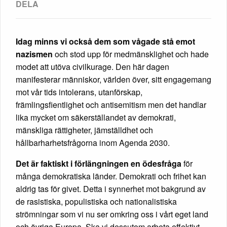
Idag minns vi också dem som vågade stå emot
nazismen
och stod upp för medmänsklighet och hade
modet att utöva civilkurage. Den här dagen
manifesterar människor, världen över, sitt engagemang
mot vår tids intolerans, utanförskap,
främlingsfientlighet och antisemitism men det handlar
lika mycket om säkerställandet av demokrati,
mänskliga rättigheter, jämställdhet och
hållbarharhetsfrågorna inom Agenda 2030.
Det är faktiskt i förlängningen en ödesfråga
för
många demokratiska länder. Demokrati och frihet kan
aldrig tas för givet. Detta i synnerhet mot bakgrund av
de rasistiska, populistiska och nationalistiska
strömningar som vi nu ser omkring oss i vårt eget land
och övriga Europa. Ska vi dessutom arbeta effektivt