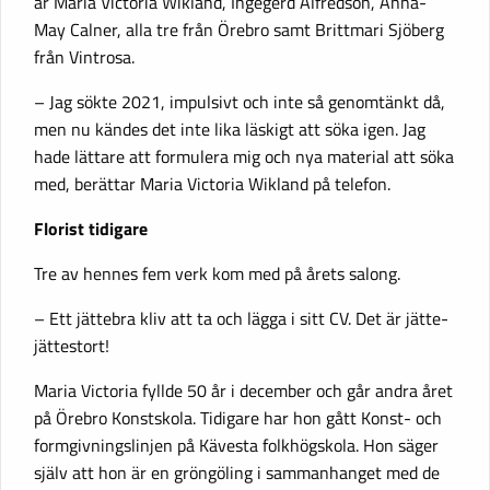
är Maria Victoria Wikland, Ingegerd Alfredson, Anna-
May Calner, alla tre från Örebro samt Brittmari Sjöberg
från Vintrosa.
– Jag sökte 2021, impulsivt och inte så genomtänkt då,
men nu kändes det inte lika läskigt att söka igen. Jag
hade lättare att formulera mig och nya material att söka
med, berättar Maria Victoria Wikland på telefon.
Florist tidigare
Tre av hennes fem verk kom med på årets salong.
– Ett jättebra kliv att ta och lägga i sitt CV. Det är jätte-
jättestort!
Maria Victoria fyllde 50 år i december och går andra året
på Örebro Konstskola. Tidigare har hon gått Konst- och
formgivningslinjen på Kävesta folkhögskola. Hon säger
själv att hon är en gröngöling i sammanhanget med de