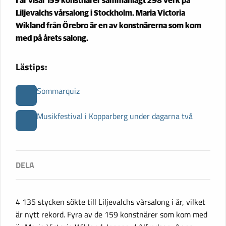
I år visar 159 konstnärer sammanlagt 298 verk på
Liljevalchs vårsalong i Stockholm. Maria Victoria
Wikland från Örebro är en av konstnärerna som kom
med på årets salong.
Lästips:
Sommarquiz
Musikfestival i Kopparberg under dagarna två
4 135 stycken sökte till Liljevalchs vårsalong i år, vilket
är nytt rekord. Fyra av de 159 konstnärer som kom med