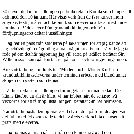
30 elever deltar i utställningen på biblioteket i Kumla som hänger till
och med den 10 januari. Här visas verk från de fyra kurser inom
smycke, textil, måleri och keramik som eleverna arbetat med under
terminen. Både elever från grundutbildningen och från
fördjupningsåret deltar i utställningen.
– Jag har en paus från studierna på läkarlinjen för att jag kände att
jag behövde göra någonting annat, något kreativt och så ville jag ta
reda på om det här någonting jag vill satsa på istället, berättar Siri
Wilhelmsson som går första året på konst- och formgivningslinjen.
Årets utställning har döpts till ”Moder Jord – Moder Kort” då
grundutbildningseleverna under terminen arbetat med bland annat
skogen och system som teman.
– Vi fick reda på utställningen för ungefär en månad sedan. Det
känns jättebra att allt är klart, vi har jobbat hårt de senaste två
veckorna för att få ihop utställningen, berättar Siri Wilhelmsson.
När utställningshallen öppnade vid elva-tiden på förmiddagen var
det fullt med folk som ville ta del av årets verk och ta chansen att
prata med eleverna.
– Jag hoppas att man går härifrån och känner sig glad och