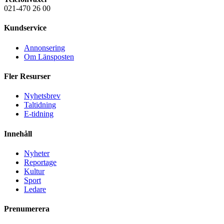
021-470 26 00
Kundservice
Annonsering
Om Länsposten
Fler Resurser
Nyhetsbrev
Taltidning
E-tidning
Innehåll
Nyheter
Reportage
Kultur
Sport
Ledare
Prenumerera