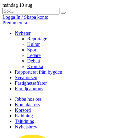
måndag 10 aug
Logga In / Skapa konto
Prenumerera
Nyheter
Reportage
Kultur
Sport
Ledare
Debatt
Krönika
Rapporterat från bygden
Sveabörsen
Fastighetsaffärer
Familjeannons
Jobba hos oss
Kontakta oss
Korsord
E-tidning
Taltidning
Nyhetsbrev