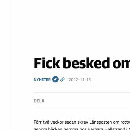
Fick besked o
NYHETER
2022-11-15
Förr två veckor sedan skrev Länsposten om rot
genom häcken hemma hos Barbara Hellstrand i An