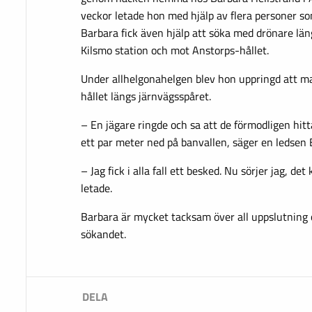
veckor letade hon med hjälp av flera personer som
Barbara fick även hjälp att söka med drönare lä
Kilsmo station och mot Anstorps-hållet.
Under allhelgonahelgen blev hon uppringd att m
hållet längs järnvägsspåret.
– En jägare ringde och sa att de förmodligen hit
ett par meter ned på banvallen, säger en ledsen 
– Jag fick i alla fall ett besked. Nu sörjer jag, det
letade.
Barbara är mycket tacksam över all uppslutning o
sökandet.