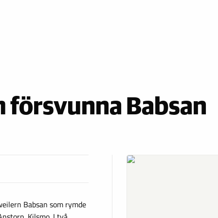
m försvunna Babsan
tweilern Babsan som rymde
storp, Kilsmo. I två