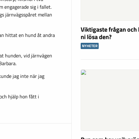
 engagerade sig i fallet.
ngs järnvägsspåret mellan
Viktigaste frågan och 
an hittat en hund åt andra
ni lösa den?
NYHETER
tat hunden, vid järnvägen
Barbara.
 kunde jag inte när jag
ch hjälp hon fått i