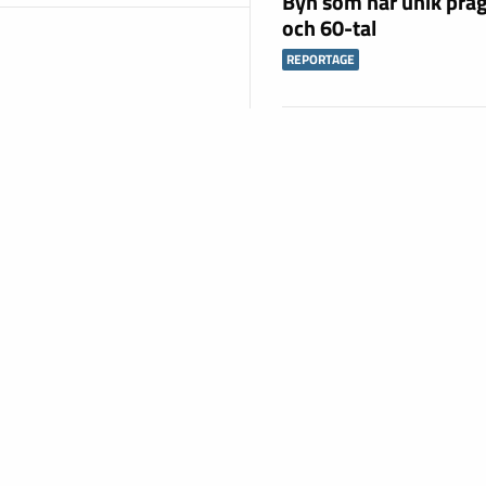
Byn som har unik präg
och 60-tal
REPORTAGE