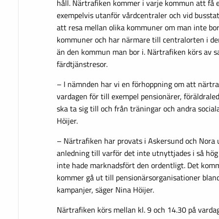
håll. Närtrafiken kommer i varje kommun att få e
exempelvis utanför vårdcentraler och vid busstati
att resa mellan olika kommuner om man inte bor
kommuner och har närmare till centralorten i 
än den kommun man bor i. Närtrafiken körs av s
färdtjänstresor.
– I nämnden har vi en förhoppning om att närtra
vardagen för till exempel pensionärer, föräldra
ska ta sig till och från träningar och andra social
Höijer.
– Närtrafiken har provats i Askersund och Nora u
anledning till varför det inte utnyttjades i så hög
inte hade marknadsfört den ordentligt. Det komme
kommer gå ut till pensionärsorganisationer bla
kampanjer, säger Nina Höijer.
Närtrafiken körs mellan kl. 9 och 14.30 på vardag