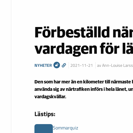
Förbeställd när
vardagen för l
NYHETER
2021-11-21
av Ann-Louise Lars
Den som har mer än en kilometer till närmaste 
använda sig av närtrafiken införs i hela länet, 
vardagskvällar.
Lästips:
Sommarquiz