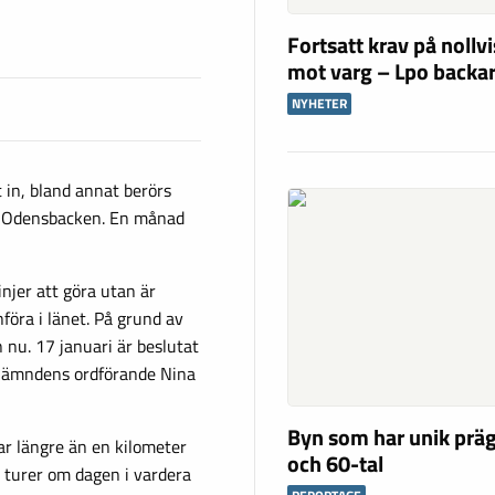
Fortsatt krav på nollv
mot varg – Lpo backar
NYHETER
t in, bland annat berörs
k-Odensbacken. En månad
njer att göra utan är
föra i länet. På grund av
nu. 17 januari är beslutat
snämndens ordförande Nina
Byn som har unik präg
r längre än en kilometer
och 60-tal
o turer om dagen i vardera