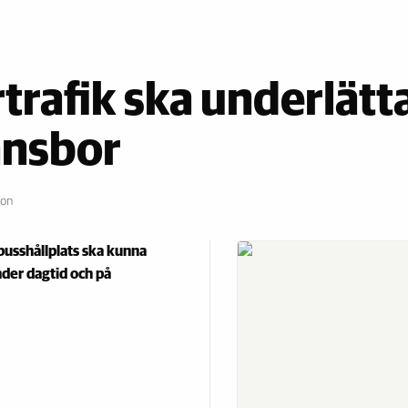
trafik ska underlätt
änsbor
son
busshållplats ska kunna
under dagtid och på