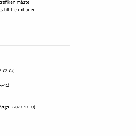
rtrafiken måste
till tre miljoner.
2-02-04)
)
4-15)
längs
(2020-10-09)