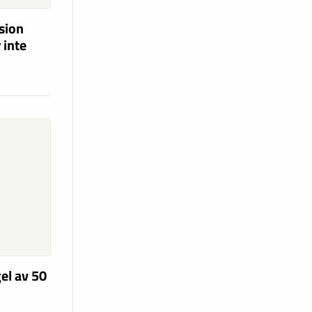
ision
 inte
el av 50