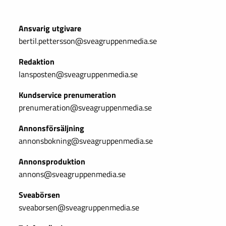
Ansvarig utgivare
bertil.pettersson@sveagruppenmedia.se
Redaktion
lansposten@sveagruppenmedia.se
Kundservice prenumeration
prenumeration@sveagruppenmedia.se
Annonsförsäljning
annonsbokning@sveagruppenmedia.se
Annonsproduktion
annons@sveagruppenmedia.se
Sveabörsen
sveaborsen@sveagruppenmedia.se