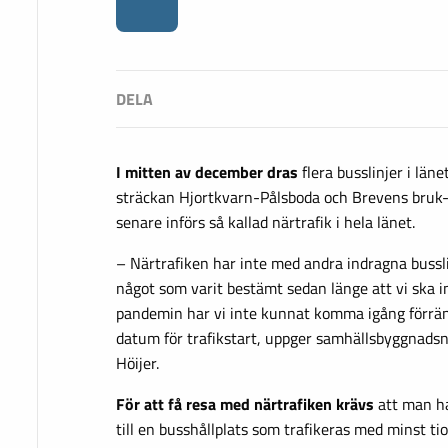
I mitten av december dras
flera busslinjer i läne
sträckan Hjortkvarn-Pålsboda och Brevens bru
senare införs så kallad närtrafik i hela länet.
– Närtrafiken har inte med andra indragna bussli
något som varit bestämt sedan länge att vi ska in
pandemin har vi inte kunnat komma igång förrän 
datum för trafikstart, uppger samhällsbyggnad
Höijer.
För att få resa med närtrafiken krävs
att man ha
till en busshållplats som trafikeras med minst ti