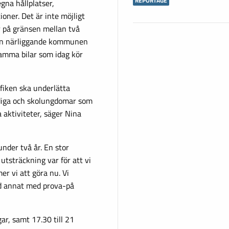
REPORTAGE
gna hållplatser,
oner. Det är inte möjligt
 på gränsen mellan två
den närliggande kommunen
amma bilar som idag kör
fiken ska underlätta
lediga och skolungdomar som
a aktiviteter, säger Nina
nder två år. En stor
 utsträckning var för att vi
r vi att göra nu. Vi
nd annat med prova-på
ar, samt 17.30 till 21