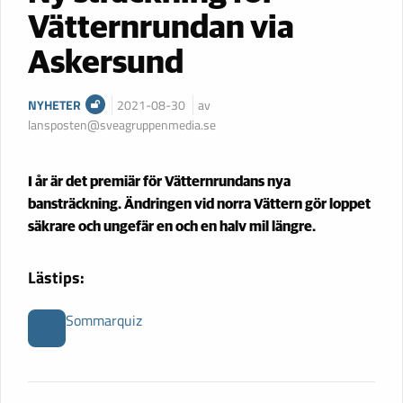
Vätternrundan via
Askersund
NYHETER
2021-08-30
av
lansposten@sveagruppenmedia.se
I år är det premiär för Vätternrundans nya
bansträckning. Ändringen vid norra Vättern gör loppet
säkrare och ungefär en och en halv mil längre.
Lästips:
Sommarquiz