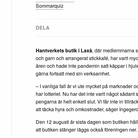
Sommarquiz
Hantverkets butik i Laxå
, där medlemmarna s
och garn och arrangerat stickkafé, har varit m
åren och hade inte pandemin satt käppar i h
gärna fortsatt med sin verksamhet.
– I vanliga fall är vi ute mycket på marknader o
har lotteriet. Nu har det inte varit något sådant
pengarna är helt enkelt slut. Vi får inte in tillräc
att täcka hyra och omkostnader, säger Ingege
Den 12 augusti är sista dagen som butiken hål
att butiken stänger läggs också föreningen ner.