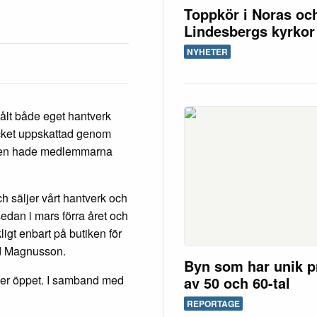
Toppkör i Noras oc
Lindesbergs kyrkor
NYHETER
ålt både eget hantverk
ycket uppskattad genom
julen hade medlemmarna
ch säljer vårt hantverk och
 sedan i mars förra året och
kligt enbart på butiken för
rd Magnusson.
Byn som har unik p
ler öppet. I samband med
av 50 och 60-tal
REPORTAGE