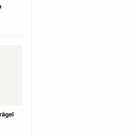
h
rägel