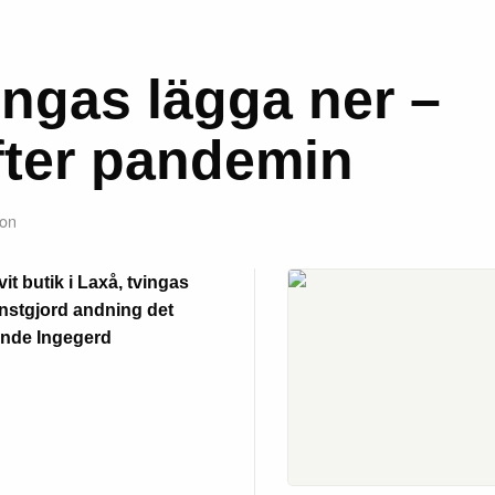
ingas lägga ner –
fter pandemin
son
t butik i Laxå, tvingas
onstgjord andning det
ande Ingegerd