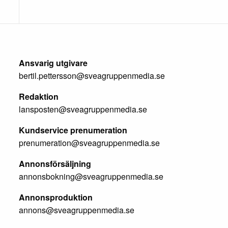
Ansvarig utgivare
bertil.pettersson@sveagruppenmedia.se
Redaktion
lansposten@sveagruppenmedia.se
Kundservice prenumeration
prenumeration@sveagruppenmedia.se
Annonsförsäljning
annonsbokning@sveagruppenmedia.se
Annonsproduktion
annons@sveagruppenmedia.se