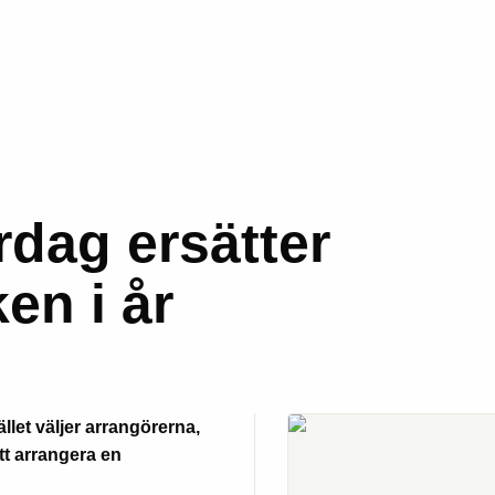
dag ersätter
en i år
ället väljer arrangörerna,
t arrangera en