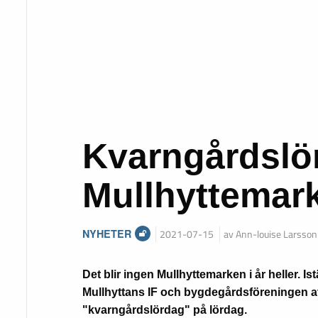
Kvarngårdslör
Mullhyttemark
NYHETER
2021-07-15
av Ann-louise Larsson
Det blir ingen Mullhyttemarken i år heller. Ist
Mullhyttans IF och bygdegårdsföreningen at
"kvarngårdslördag" på lördag.