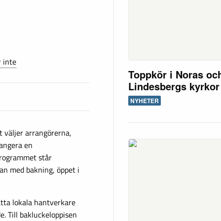
 inte
Toppkör i Noras oc
Lindesbergs kyrkor
NYHETER
et väljer arrangörerna,
rangera en
 programmet står
gan med bakning, öppet i
tta lokala hantverkare
. Till bakluckeloppisen