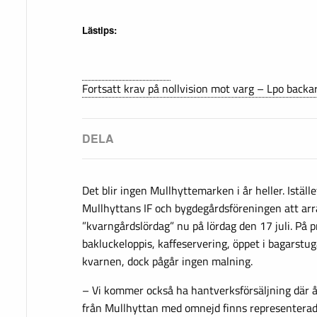
Lästips:
Fortsatt krav på nollvision mot varg – Lpo backar
Det blir ingen Mullhyttemarken i år heller. Iställ
Mullhyttans IF och bygdegårdsföreningen att ar
”kvarngårdslördag” nu på lördag den 17 juli. På
bakluckeloppis, kaffeservering, öppet i bagarstu
kvarnen, dock pågår ingen malning.
– Vi kommer också ha hantverksförsäljning där å
från Mullhyttan med omnejd finns representerade