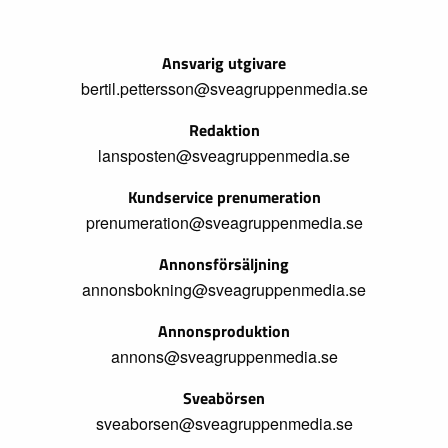
Ansvarig utgivare
bertil.pettersson@sveagruppenmedia.se
Redaktion
lansposten@sveagruppenmedia.se
Kundservice prenumeration
prenumeration@sveagruppenmedia.se
Annonsförsäljning
annonsbokning@sveagruppenmedia.se
Annonsproduktion
annons@sveagruppenmedia.se
Sveabörsen
sveaborsen@sveagruppenmedia.se