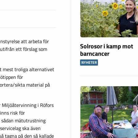
styrelse att arbeta för
Solrosor i kamp mot
 utifrån ett förslag som
barncancer
NYHETER
mest troliga alternativet
jötippen för
sortera/sikta material på
 Miljöåtervinning i Röfors
nns risk för
a sådan mätutrustning
servicelag ska även
så tagna på den så kallade