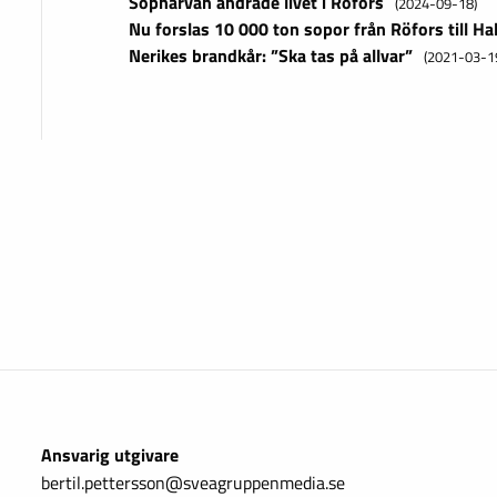
Sophärvan ändrade livet i Röfors
(2024-09-18)
Nu forslas 10 000 ton sopor från Röfors till Ha
Nerikes brandkår: ”Ska tas på allvar”
(2021-03-1
Ansvarig utgivare
bertil.pettersson@sveagruppenmedia.se