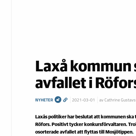
Laxå kommun s
avfallet i Röfor
NYHETER
2021-03-01
av Cathrine Gustav
Laxås politiker har beslutat att kommunen ska ta
Röfors. Positivt tycker konkursförvaltaren. T
osorterade avfallet att flyttas till Mosjötippen.