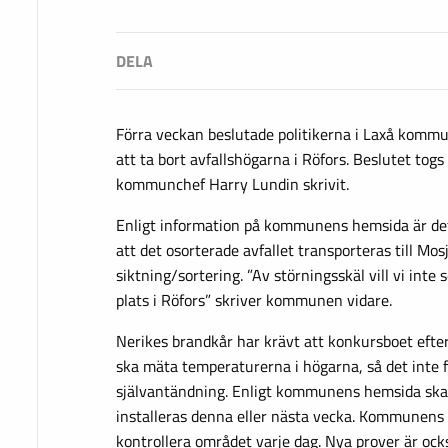
Förra veckan beslutade politikerna i Laxå kommun
att ta bort avfallshögarna i Röfors. Beslutet togs
kommunchef Harry Lundin skrivit.
Enligt information på kommunens hemsida är det 
att det osorterade avfallet transporteras till Mos
siktning/sortering. ”Av störningsskäl vill vi inte 
plats i Röfors” skriver kommunen vidare.
Nerikes brandkår har krävt att konkursboet efter
ska mäta temperaturerna i högarna, så det inte fi
självantändning. Enligt kommunens hemsida sk
installeras denna eller nästa vecka. Kommunens 
kontrollera området varje dag. Nya prover är ock