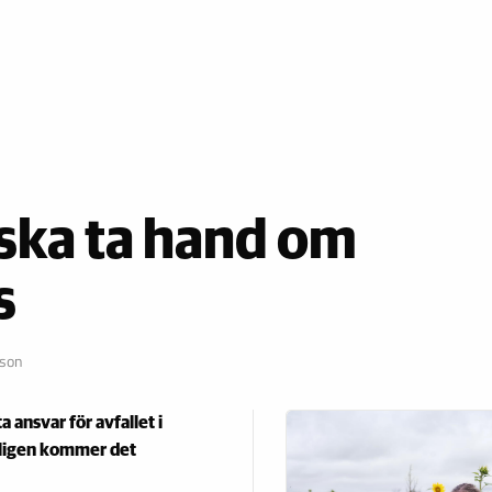
ka ta hand om
s
sson
 ansvar för avfallet i
roligen kommer det