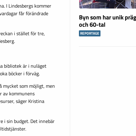
rna. I Lindesbergs kommer
vardagar får förändrade
Byn som har unik präg
och 60-tal
eckan i stället för tre,
REPORTAGE
desberg.
a bibliotek är i nuläget
oka böcker i förväg.
 så mycket som möjligt, men
elar av kommunens
surser, säger Kristina
re i sin budget. Det innebär
ltidstjänster.