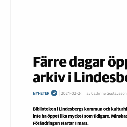
Färre dagar öp
arkiv i Lindesb
NYHETER
2021-02-24
av Cathrine Gustavsson
Biblioteken i Lindesbergs kommun och kulturh
inte ha öppet lika mycket som tidigare. Minskad
Förändringen startar 1 mars.