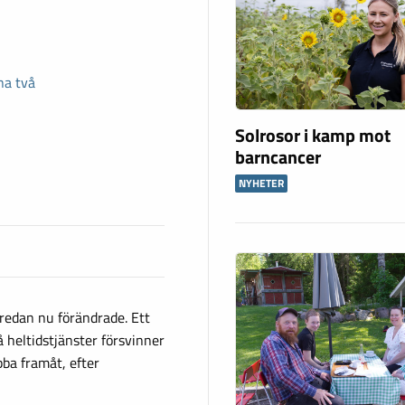
na två
Solrosor i kamp mot
barncancer
NYHETER
redan nu förändrade. Ett
 heltidstjänster försvinner
ba framåt, efter