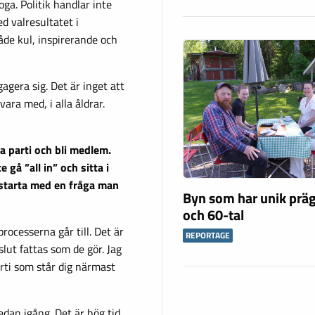
oga. Politik handlar inte
d valresultatet i
åde kul, inspirerande och
agera sig. Det är inget att
vara med, i alla åldrar.
ja parti och bli medlem.
 gå ”all in” och sitta i
 starta med en fråga man
Byn som har unik präg
och 60-tal
ocesserna går till. Det är
REPORTAGE
slut fattas som de gör. Jag
ti som står dig närmast
edan igång. Det är hög tid,