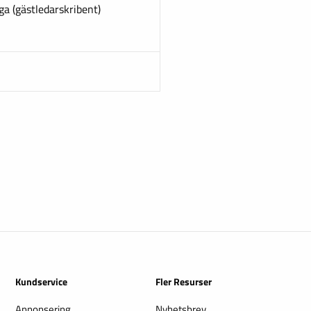
ga (gästledarskribent)
Kundservice
Fler Resurser
Annonsering
Nyhetsbrev