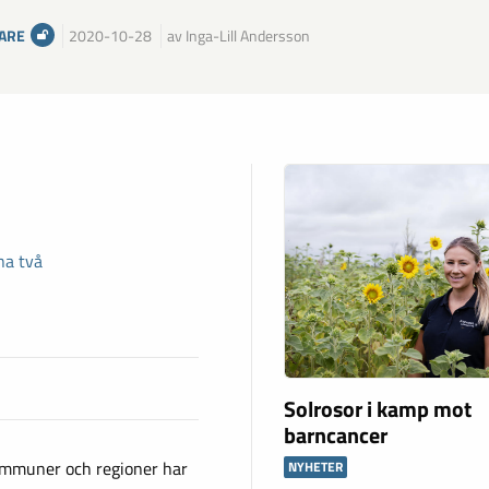
ARE
2020-10-28
av Inga-Lill Andersson
na två
Solrosor i kamp mot
barncancer
kommuner och regioner har
NYHETER