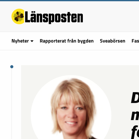
Nyheter
Rapporterat från bygden
Sveabörsen
Fas
D
m
f