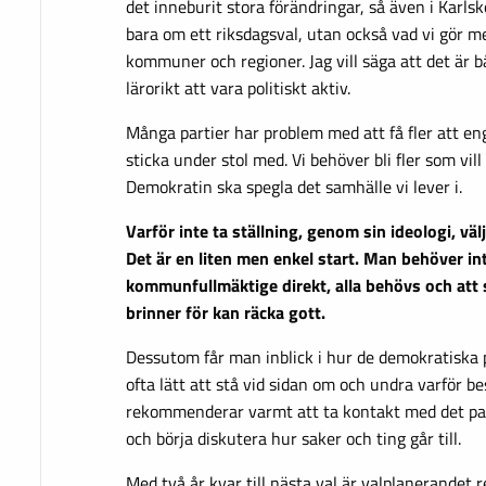
det inneburit stora förändringar, så även i Karlsk
bara om ett riksdagsval, utan också vad vi gör me
kommuner och regioner. Jag vill säga att det är b
lärorikt att vara politiskt aktiv.
Många partier har problem med att få fler att eng
sticka under stol med. Vi behöver bli fler som vill 
Demokratin ska spegla det samhälle vi lever i.
Varför inte ta ställning, genom sin ideologi, väl
Det är en liten men enkel start. Man behöver inte
kommunfullmäktige direkt, alla behövs och att
brinner för kan räcka gott.
Dessutom får man inblick i hur de demokratiska pr
ofta lätt att stå vid sidan om och undra varför be
rekommenderar varmt att ta kontakt med det par
och börja diskutera hur saker och ting går till.
Med två år kvar till nästa val är valplanerandet r