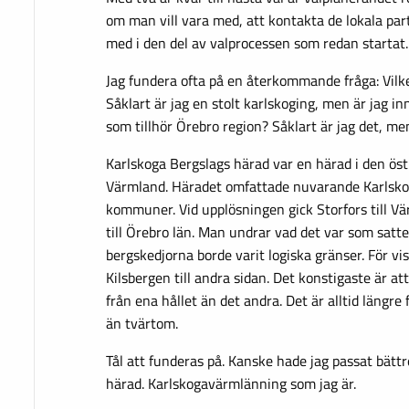
om man vill vara med, att kontakta de lokala part
med i den del av valprocessen som redan startat.
Jag fundera ofta på en återkommande fråga: Vilke
Såklart är jag en stolt karlskoging, men är jag i
som tillhör Örebro region? Såklart är jag det, me
Karlskoga Bergslags härad var en härad i den öst
Värmland. Häradet omfattade nuvarande Karlskog
kommuner. Vid upplösningen gick Storfors till Vä
till Örebro län. Man undrar vad det var som satt
bergskedjorna borde varit logiska gränser. För vis
Kilsbergen till andra sidan. Det konstigaste är at
från ena hållet än det andra. Det är alltid längre 
än tvärtom.
Tål att funderas på. Kanske hade jag passat bättr
härad. Karlskogavärmlänning som jag är.