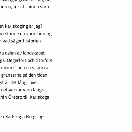
ierna, för att hinna vara
n karlskoging är jag?
nnerst inne en värmlänning
n vad säger historien
ra delen av landskapet
a, Degerfors och Storfors
rmlands län och vi andra
e gränserna på den tiden,
st är det långt över
t det verkar vara längre
från Örebro till Karlskoga
e i Karlskoga Bergslags