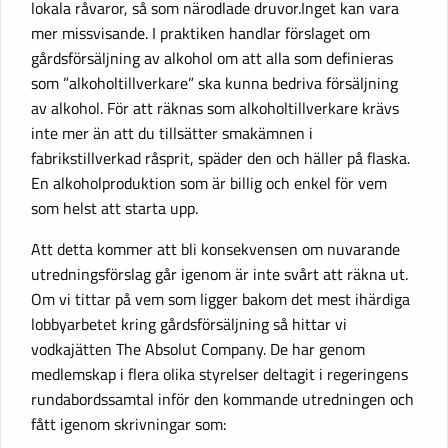
lokala råvaror, så som närodlade druvor.Inget kan vara
mer missvisande. I praktiken handlar förslaget om
gårdsförsäljning av alkohol om att alla som definieras
som ”alkoholtillverkare” ska kunna bedriva försäljning
av alkohol. För att räknas som alkoholtillverkare krävs
inte mer än att du tillsätter smakämnen i
fabrikstillverkad råsprit, späder den och häller på flaska.
En alkoholproduktion som är billig och enkel för vem
som helst att starta upp.
Att detta kommer att bli konsekvensen om nuvarande
utredningsförslag går igenom är inte svårt att räkna ut.
Om vi tittar på vem som ligger bakom det mest ihärdiga
lobbyarbetet kring gårdsförsäljning så hittar vi
vodkajätten The Absolut Company. De har genom
medlemskap i flera olika styrelser deltagit i regeringens
rundabordssamtal inför den kommande utredningen och
fått igenom skrivningar som: