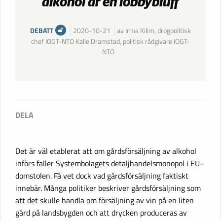
alkohol är en lobbybluff
DEBATT
2020-10-21
av Irma Kilim, drogpolitisk
chef IOGT-NTO Kalle Dramstad, politisk rådgivare IOGT-
NTO
Det är väl etablerat att om gårdsförsäljning av alkohol
införs faller Systembolagets detaljhandelsmonopol i EU-
domstolen. Få vet dock vad gårdsförsäljning faktiskt
innebär. ​Många politiker beskriver gårdsförsäljning som
att det skulle handla om försäljning av vin på en liten
gård på landsbygden och att drycken produceras av