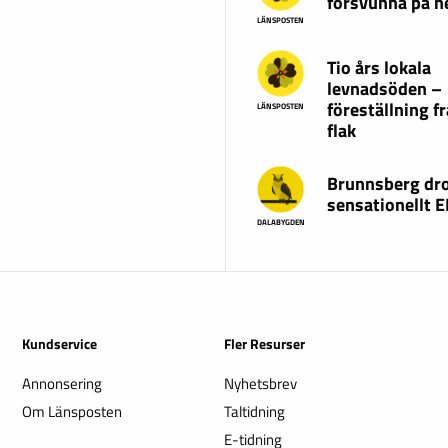
försvunna på 
LÄNSPOSTEN
Tio års lokala
levnadsöden –
föreställning fr
LÄNSPOSTEN
flak
Brunnsberg dr
sensationellt 
DALABYGDEN
Kundservice
Fler Resurser
Annonsering
Nyhetsbrev
Om Länsposten
Taltidning
E-tidning