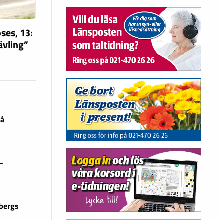
ses, 13:
tävling”
på
 –
sbergs