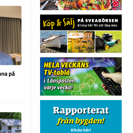
nna på