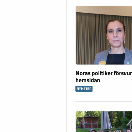
Noras politiker försvu
hemsidan
NYHETER