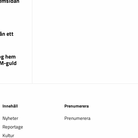
hemsidan
ån ett
og hem
EM-guld
Innehåll
Prenumerera
Nyheter
Prenumerera
Reportage
Kultur