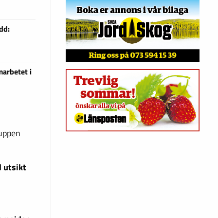
dd:
arbetet i
ruppen
 utsikt