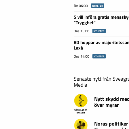
Tor 06:00
NYHETER
S vill införa gratis menssky
”Trygghet”
Ons 15:00
NYHETER
KD hoppar av majoritetssam
Laxå
Ons 14:00
NYHETER
Senaste nytt från Sveag
Media
Nytt skydd med
över myrar
SÖRMLANDS
BYGDEN
Noras politiker