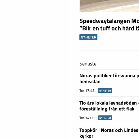
Speedwaytalangen Mo
”Blir en tuff och hård 
NYHETER
Senaste
Noras politiker försvunna 
hemsidan
Tor 17:48
NYHETER
Tio års lokala levnadsöden
föreställning från ett flak
Tor 14:00
NYHETER
Toppkör i Noras och Linde
kyrkor