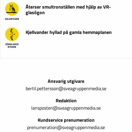
Återser smultronställen med hjälp av VR-
glasögon
DALABYGDEN
Kjellvander hyllad på gamla hemmaplanen
SÖRMLANDS
BYGDEN
Ansvarig utgivare
bertil.pettersson@sveagruppenmedia.se
Redaktion
lansposten@sveagruppenmedia.se
Kundservice prenumeration
prenumeration@sveagruppenmedia.se