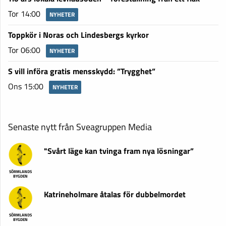
Tor 14:00
NYHETER
Toppkör i Noras och Lindesbergs kyrkor
Tor 06:00
NYHETER
S vill införa gratis mensskydd: ”Trygghet”
Ons 15:00
NYHETER
Senaste nytt från Sveagruppen Media
"Svårt läge kan tvinga fram nya lösningar”
SÖRMLANDS
BYGDEN
Katrineholmare åtalas för dubbelmordet
SÖRMLANDS
BYGDEN