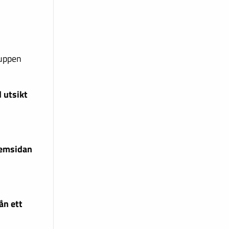
ruppen
 utsikt
hemsidan
ån ett