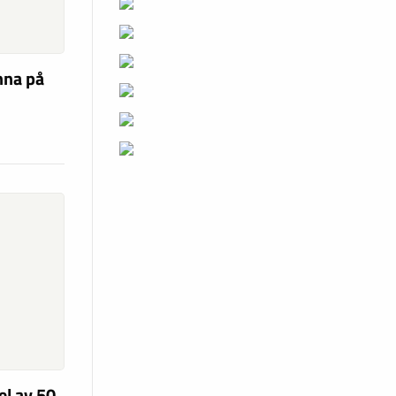
nna på
el av 50