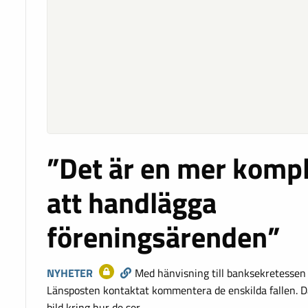
”Det är en mer komp
att handlägga
föreningsärenden”
NYHETER
Med hänvisning till banksekretesse
Länsposten kontaktat kommentera de enskilda fallen. D
bild kring hur de ser…