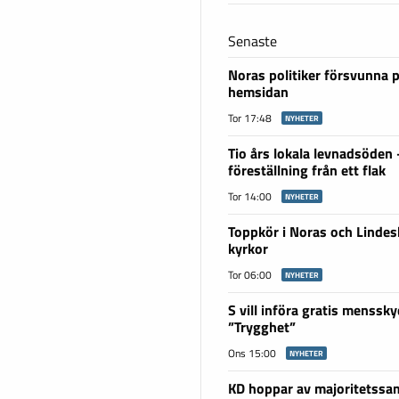
Senaste
Noras politiker försvunna 
hemsidan
Tor 17:48
NYHETER
Tio års lokala levnadsöden
föreställning från ett flak
Tor 14:00
NYHETER
Toppkör i Noras och Linde
kyrkor
Tor 06:00
NYHETER
S vill införa gratis menssky
”Trygghet”
Ons 15:00
NYHETER
KD hoppar av majoritetssam