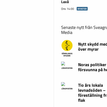
Laxå
Ons 14:00
NYHETER
Senaste nytt från Sveag
Media
Nytt skydd med
över myrar
SÖRMLANDS
BYGDEN
Noras politiker
försvunna på 
LÄNSPOSTEN
Tio års lokala
levnadsöden –
LÄNSPOSTEN
föreställning fr
flak