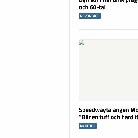
och 60-tal
REPORTAGE
Speedwaytalangen Mo
”Blir en tuff och hård 
NYHETER