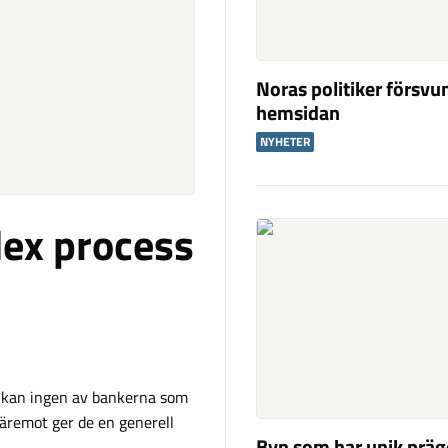
Noras politiker försvu
hemsidan
NYHETER
lex process
n kan ingen av bankerna som
äremot ger de en generell
Byn som har unik präg