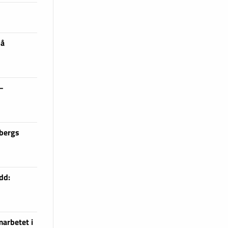
på
 –
sbergs
dd:
arbetet i