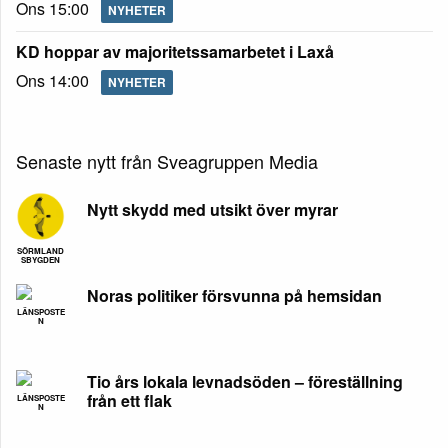
Ons 15:00
NYHETER
KD hoppar av majoritetssamarbetet i Laxå
Ons 14:00
NYHETER
Senaste nytt från Sveagruppen Media
Nytt skydd med utsikt över myrar
SÖRMLAND
SBYGDEN
Noras politiker försvunna på hemsidan
LÄNSPOSTE
N
Tio års lokala levnadsöden – föreställning
från ett flak
LÄNSPOSTE
N