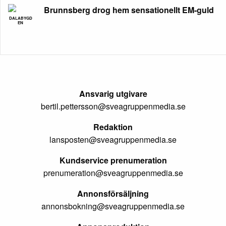
Brunnsberg drog hem sensationellt EM-guld
DALABYGD
EN
Ansvarig utgivare
bertil.pettersson@sveagruppenmedia.se
Redaktion
lansposten@sveagruppenmedia.se
Kundservice prenumeration
prenumeration@sveagruppenmedia.se
Annonsförsäljning
annonsbokning@sveagruppenmedia.se