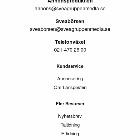
Annonsproduktion
annons@sveagruppenmedia.se
Sveabörsen
sveaborsen@sveagruppenmedia.se
Telefonväxel
021-470 26 00
Kundservice
Annonsering
Om Länsposten
Fler Resurser
Nyhetsbrev
Taltidning
E-tidning