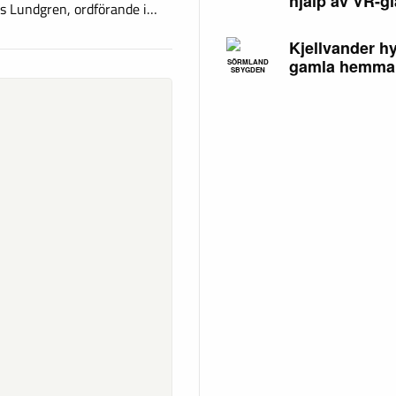
hjälp av VR-g
s Lundgren, ordförande i…
Kjellvander hy
gamla hemma
SÖRMLAND
SBYGDEN