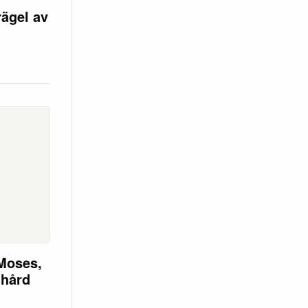
ägel av
Moses,
 hård