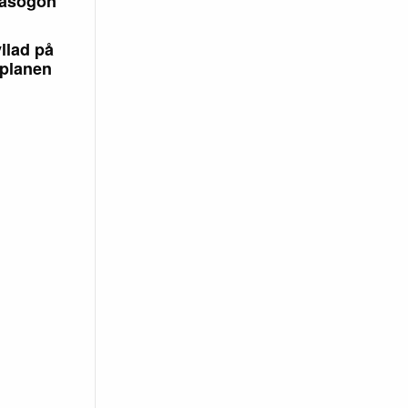
lasögon
llad på
planen