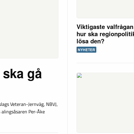
Viktigaste valfråga
hur ska regionpolit
lösa den?
NYHETER
 ska gå
slags Veteran-Jernväg, NBVJ,
s alingsåsaren Per-Åke