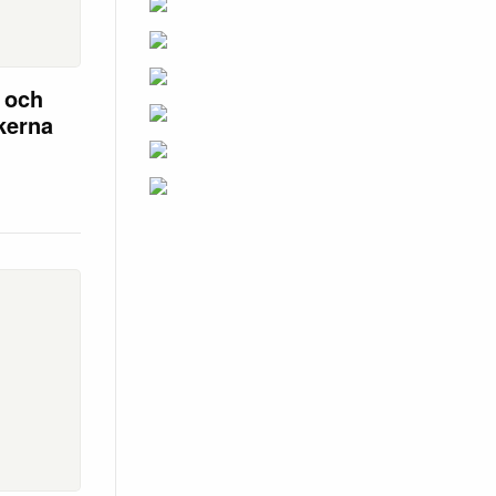
n och
ikerna