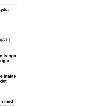
skydd:
ruppen
n tvinga
ingar”
e åtalas
rdet
en med