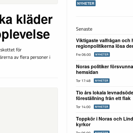
NYHETER
ska kläder
pplevelse
Senaste
Viktigaste valfrågan och 
regionpolitikerna lösa d
skottet för
Fre 06:00
NYHETER
rerna av flera personer i
Noras politiker försvunn
hemsidan
Tor 17:48
NYHETER
Tio års lokala levnadsöd
föreställning från ett flak
Tor 14:00
NYHETER
Toppkör i Noras och Lin
kyrkor
Tor 06:00
NYHETER