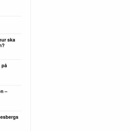
hur ska
en?
a på
en –
desbergs