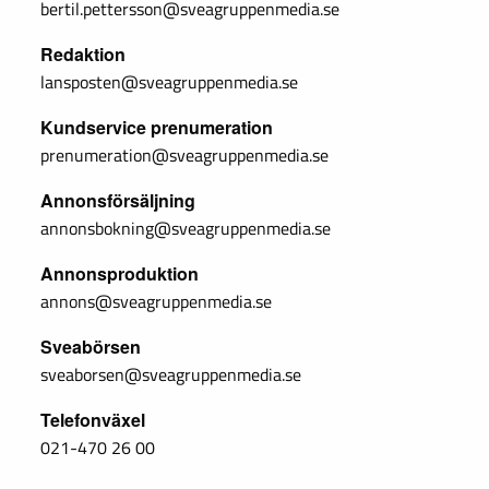
bertil.pettersson@sveagruppenmedia.se
Redaktion
lansposten@sveagruppenmedia.se
Kundservice prenumeration
prenumeration@sveagruppenmedia.se
Annonsförsäljning
annonsbokning@sveagruppenmedia.se
Annonsproduktion
annons@sveagruppenmedia.se
Sveabörsen
sveaborsen@sveagruppenmedia.se
Telefonväxel
021-470 26 00