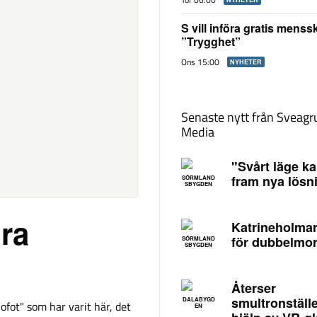
S vill införa gratis mens
”Trygghet”
Ons 15:00
NYHETER
Senaste nytt från Sveag
Media
"Svårt läge ka
fram nya lösn
SÖRMLAND
SBYGDEN
ra
Katrineholmar
för dubbelmo
SÖRMLAND
SBYGDEN
Återser
smultronställ
DALABYGD
ofot" som har varit här, det
EN