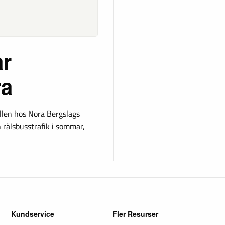
ar
ra
allen hos Nora Bergslags
n rälsbusstrafik i sommar,
Kundservice
Fler Resurser