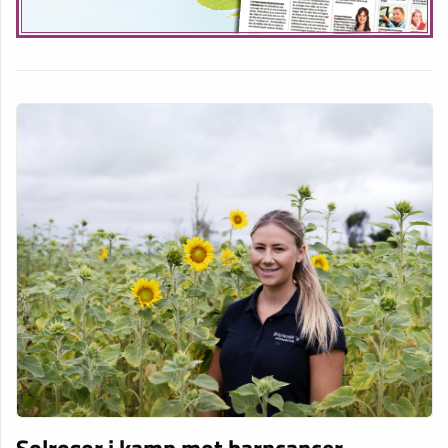
Solrosor i kamp mot barncancer