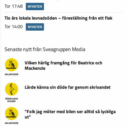
Tor 17:48
NYHETER
Tio års lokala levnadsöden – föreställning från ett flak
Tor 14:00
NYHETER
Senaste nytt från Sveagruppen Media
Vilken härlig framgång för Beatrice och
Mackenzie
DALABYGDEN
Lärde känna sin döde far genom skrivandet
SÖRMLANDS
BYGDEN
"Folk jag möter med bilen ser alltid så lyckliga
ut"
DALABYGDEN