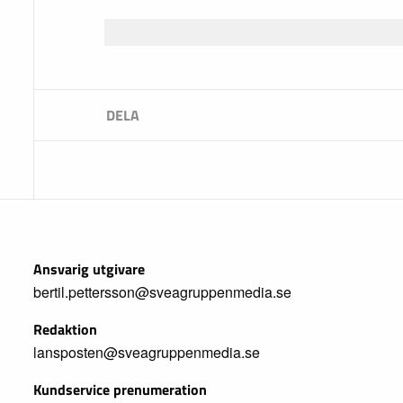
Ansvarig utgivare
bertil.pettersson@sveagruppenmedia.se
Redaktion
lansposten@sveagruppenmedia.se
Kundservice prenumeration