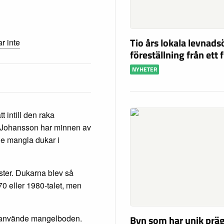
Tio års lokala levnad
r inte
föreställning från ett 
NYHETER
 intill den raka
 Johansson har minnen av
 mangla dukar i
äster. Dukarna blev så
0 eller 1980-talet, men
Byn som har unik präg
m använde mangelboden.