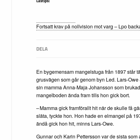
Lästips:
Fortsatt krav på nollvision mot varg – Lpo backa
En bygemensam mangelstuga från 1897 står tätt
grusvägen som går genom byn Led. Lars-Owe
sin mamma Anna-Maja Johansson som brukade
mangelboden ända fram tills hon gick bort.
– Mamma gick framförallt hit när de skulle få g
släta, tyckte hon. Hon hade en elmangel på 197
ändå gick hon hit, minns Lars-Owe.
Gunnar och Karin Pettersson var de sista so