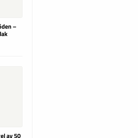
söden –
flak
el av 50