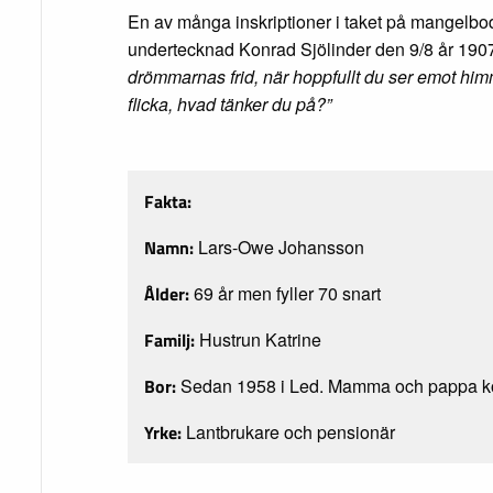
En av många inskriptioner i taket på mangel
undertecknad Konrad Sjölinder den 9/8 år 19
drömmarnas frid, när hoppfullt du ser emot hi
flicka, hvad tänker du på?”
Fakta:
Namn:
Lars-Owe Johansson
Ålder:
69 år men fyller 70 snart
Familj:
Hustrun Katrine
Bor:
Sedan 1958 i Led. Mamma och pappa kö
Yrke:
Lantbrukare och pensionär