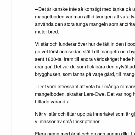
– Det är kanske inte så konstigt med tanke på u
mangelboden var man alltid tvungen att vara tv
använda den stora tunga mangeln som är cirka
meter bred.
Vi står och funderar över hur de fått in den i 
golvet först och sedan ställt dit mangeln och b
sent 1800-tal fram till andra världskriget hade 
drängar. Det var de som fick bära den nytvättade
brygghusen, som fanns på varje gård, till man
– Det vore intressant att veta hur många romans
mangelboden, skrattar Lars-Owe. Det var nog h
hittade varandra.
När vi står och tittar upp på innertaket som är g
vi massor av små inskriptioner.
Flera namn med årtal och en och annan dikt. 