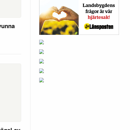
svunna
ägel av