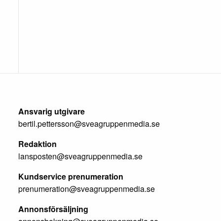
Ansvarig utgivare
bertil.pettersson@sveagruppenmedia.se
Redaktion
lansposten@sveagruppenmedia.se
Kundservice prenumeration
prenumeration@sveagruppenmedia.se
Annonsförsäljning