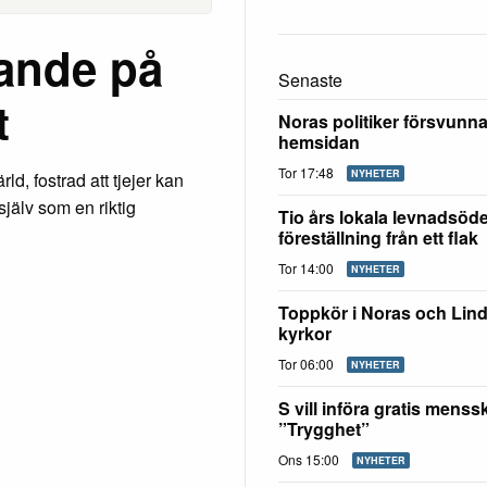
rande på
Senaste
t
Noras politiker försvunn
hemsidan
Tor 17:48
NYHETER
ld, fostrad att tjejer kan
jälv som en riktig
Tio års lokala levnadsöd
föreställning från ett flak
Tor 14:00
NYHETER
Toppkör i Noras och Lin
kyrkor
Tor 06:00
NYHETER
S vill införa gratis mens
”Trygghet”
Ons 15:00
NYHETER