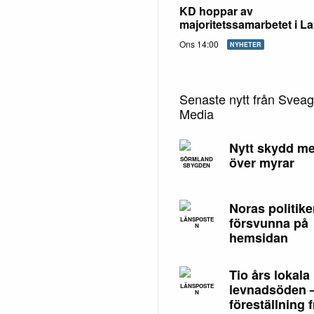
KD hoppar av
majoritetssamarbetet i L
Ons 14:00
NYHETER
Senaste nytt från Svea
Media
Nytt skydd me
över myrar
SÖRMLAND
SBYGDEN
Noras politike
försvunna på
LÄNSPOSTE
N
hemsidan
Tio års lokala
levnadsöden 
LÄNSPOSTE
N
föreställning f