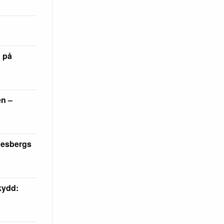
a på
en –
desbergs
skydd: