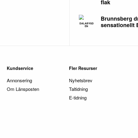
flak
Brunnsberg d
sensationellt
DALABYGD
EN
Kundservice
Fler Resurser
Annonsering
Nyhetsbrev
Om Länsposten
Taltidning
E-tidning