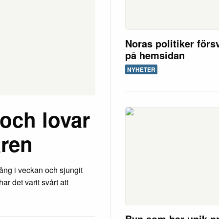
Noras politiker för
på hemsidan
NYHETER
 och lovar
åren
gång i veckan och sjungit
 det varit svårt att
Byn som har unik pr