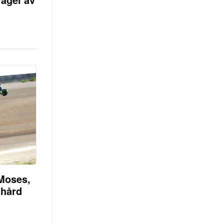
Moses,
 hård