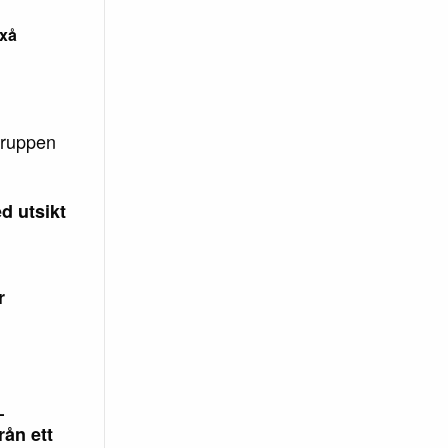
axå
gruppen
d utsikt
r
–
rån ett