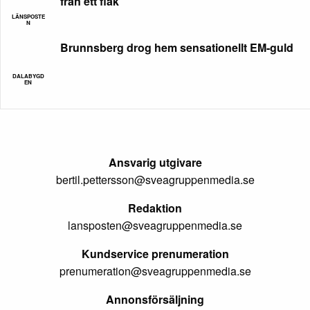
från ett flak
LÄNSPOSTE
N
Brunnsberg drog hem sensationellt EM-guld
DALABYGD
EN
Ansvarig utgivare
bertil.pettersson@sveagruppenmedia.se
Redaktion
lansposten@sveagruppenmedia.se
Kundservice prenumeration
prenumeration@sveagruppenmedia.se
Annonsförsäljning