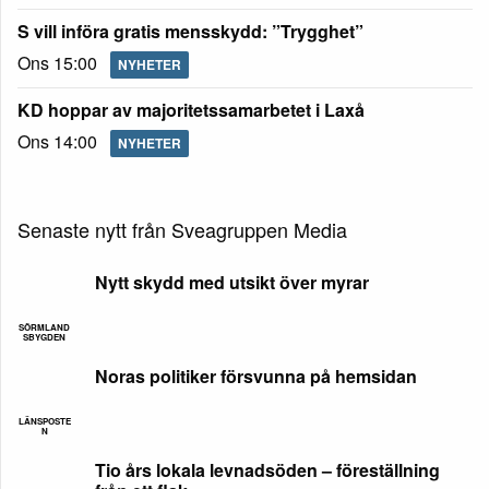
S vill införa gratis mensskydd: ”Trygghet”
Ons 15:00
NYHETER
KD hoppar av majoritetssamarbetet i Laxå
Ons 14:00
NYHETER
Senaste nytt från Sveagruppen Media
Nytt skydd med utsikt över myrar
SÖRMLAND
SBYGDEN
Noras politiker försvunna på hemsidan
LÄNSPOSTE
N
Tio års lokala levnadsöden – föreställning