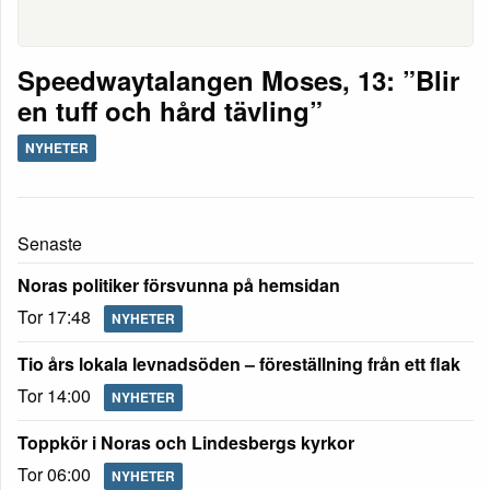
Speedwaytalangen Moses, 13: ”Blir
en tuff och hård tävling”
NYHETER
Senaste
Noras politiker försvunna på hemsidan
Tor 17:48
NYHETER
Tio års lokala levnadsöden – föreställning från ett flak
Tor 14:00
NYHETER
Toppkör i Noras och Lindesbergs kyrkor
Tor 06:00
NYHETER