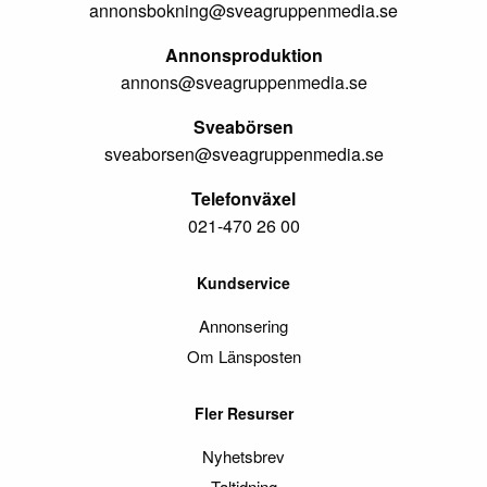
annonsbokning@sveagruppenmedia.se
Annonsproduktion
annons@sveagruppenmedia.se
Sveabörsen
sveaborsen@sveagruppenmedia.se
Telefonväxel
021-470 26 00
Kundservice
Annonsering
Om Länsposten
Fler Resurser
Nyhetsbrev
Taltidning