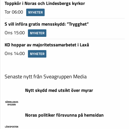
Toppkör i Noras och Lindesbergs kyrkor
Tor 06:00
NYHETER
S vill införa gratis mensskydd: ”Trygghet”
Ons 15:00
NYHETER
KD hoppar av majoritetssamarbetet i Laxå
Ons 14:00
NYHETER
Senaste nytt från Sveagruppen Media
Nytt skydd med utsikt över myrar
SÖRMLANDS
BYGDEN
Noras politiker försvunna på hemsidan
LÄNSPOSTEN