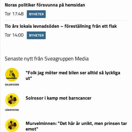
Noras politiker försvunna på hemsidan
Tor 17:48
NYHETER
Tio års lokala levnadsöden – föreställning från ett flak
Tor 14:00
NYHETER
Senaste nytt från Sveagruppen Media
"Folk jag möter med bilen ser alltid så lyckliga
ut"
DALABYGDEN
Solrosor i kamp mot barncancer
LÄNSPOSTEN
Murvelminnen: "Det här är unikt, men prinsen tar
emot"