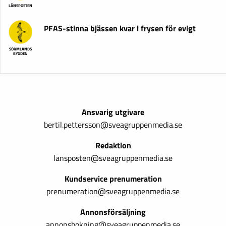
LÄNSPOSTEN
PFAS-stinna bjässen kvar i frysen för evigt
SÖRMLANDS
BYGDEN
Ansvarig utgivare
bertil.pettersson@sveagruppenmedia.se
Redaktion
lansposten@sveagruppenmedia.se
Kundservice prenumeration
prenumeration@sveagruppenmedia.se
Annonsförsäljning
annonsbokning@sveagruppenmedia.se