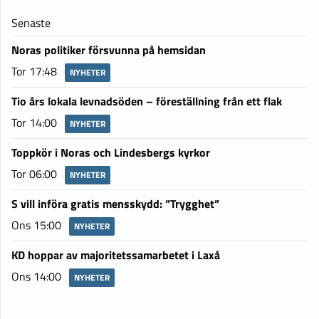
Senaste
Noras politiker försvunna på hemsidan
Tor 17:48
NYHETER
Tio års lokala levnadsöden – föreställning från ett flak
Tor 14:00
NYHETER
Toppkör i Noras och Lindesbergs kyrkor
Tor 06:00
NYHETER
S vill införa gratis mensskydd: ”Trygghet”
Ons 15:00
NYHETER
KD hoppar av majoritetssamarbetet i Laxå
Ons 14:00
NYHETER