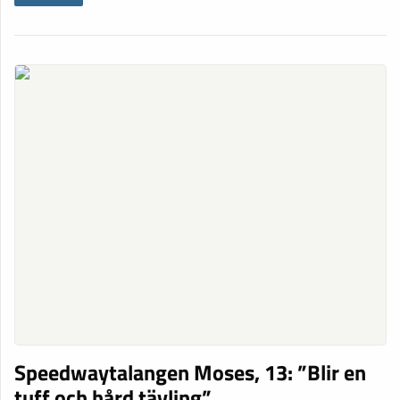
Speedwaytalangen Moses, 13: ”Blir en
tuff och hård tävling”