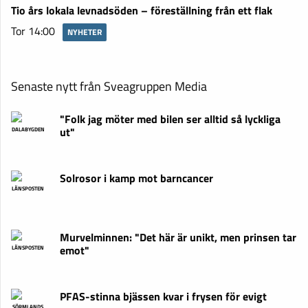
Tio års lokala levnadsöden – föreställning från ett flak
Tor 14:00
NYHETER
Senaste nytt från Sveagruppen Media
"Folk jag möter med bilen ser alltid så lyckliga
ut"
DALABYGDEN
Solrosor i kamp mot barncancer
LÄNSPOSTEN
Murvelminnen: "Det här är unikt, men prinsen tar
emot"
LÄNSPOSTEN
PFAS-stinna bjässen kvar i frysen för evigt
SÖRMLANDS