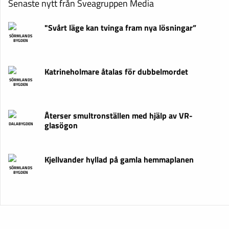
Senaste nytt från Sveagruppen Media
"Svårt läge kan tvinga fram nya lösningar”
SÖRMLANDS
BYGDEN
Katrineholmare åtalas för dubbelmordet
SÖRMLANDS
BYGDEN
Återser smultronställen med hjälp av VR-
glasögon
DALABYGDEN
Kjellvander hyllad på gamla hemmaplanen
SÖRMLANDS
BYGDEN