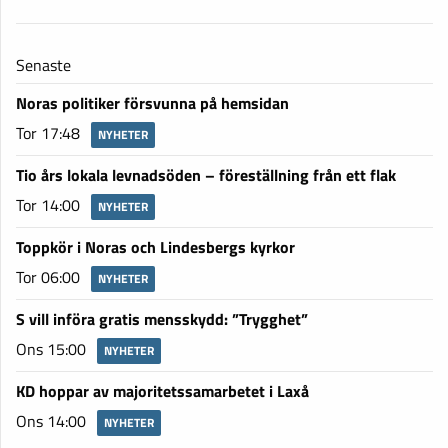
Senaste
Noras politiker försvunna på hemsidan
Tor 17:48
NYHETER
Tio års lokala levnadsöden – föreställning från ett flak
Tor 14:00
NYHETER
Toppkör i Noras och Lindesbergs kyrkor
Tor 06:00
NYHETER
S vill införa gratis mensskydd: ”Trygghet”
Ons 15:00
NYHETER
KD hoppar av majoritetssamarbetet i Laxå
Ons 14:00
NYHETER