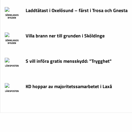
Laddtätast i Oxelösund – färst i Trosa och Gnesta
SÖRMLANDS
BYGDEN
Villa brann ner till grunden i Sköldinge
SÖRMLANDS
BYGDEN
S vill införa gratis mensskydd: "Trygghet"
LÄNSPOSTEN
KD hoppar av majoritetssamarbetet i Laxå
LÄNSPOSTEN