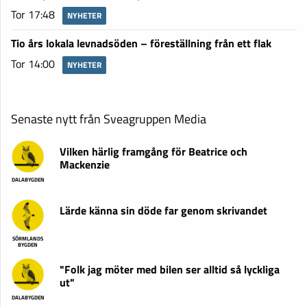
Tor 17:48
NYHETER
Tio års lokala levnadsöden – föreställning från ett flak
Tor 14:00
NYHETER
Senaste nytt från Sveagruppen Media
Vilken härlig framgång för Beatrice och
Mackenzie
DALABYGDEN
Lärde känna sin döde far genom skrivandet
SÖRMLANDS
BYGDEN
"Folk jag möter med bilen ser alltid så lyckliga
ut"
DALABYGDEN