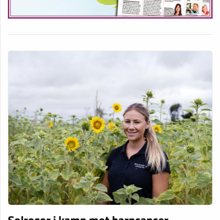
Solrosor i kamp mot barncancer