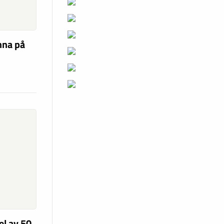
nna på
el av 50