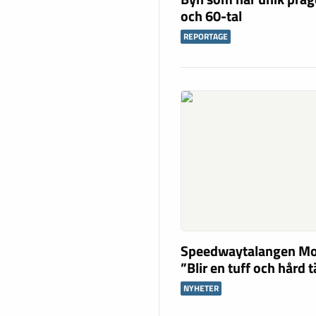
och 60-tal
REPORTAGE
Speedwaytalangen Mo
”Blir en tuff och hård 
NYHETER