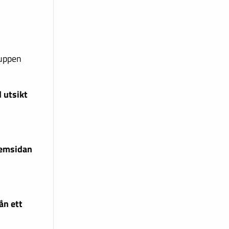
ruppen
 utsikt
hemsidan
ån ett