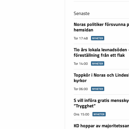
Senaste
Noras politiker försvunna 
hemsidan
Tor 17:48
NYHETER
Tio års lokala levnadsöden
föreställning från ett flak
Tor 14:00
NYHETER
Toppkör i Noras och Linde
kyrkor
Tor 06:00
NYHETER
S vill införa gratis menssky
”Trygghet”
Ons 15:00
NYHETER
KD hoppar av majoritetssam