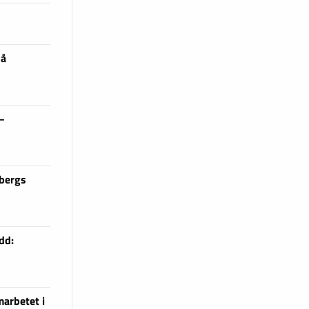
på
 –
sbergs
dd:
arbetet i