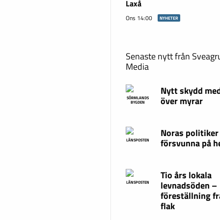
Laxå
Ons 14:00
NYHETER
Senaste nytt från Sveag
Media
Nytt skydd med
över myrar
SÖRMLANDS
BYGDEN
Noras politiker
försvunna på 
LÄNSPOSTEN
Tio års lokala
levnadsöden –
LÄNSPOSTEN
föreställning fr
flak