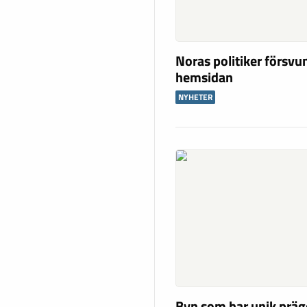
Noras politiker försvu
hemsidan
NYHETER
Byn som har unik präg