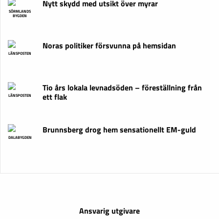
Nytt skydd med utsikt över myrar
SÖRMLANDS
BYGDEN
Noras politiker försvunna på hemsidan
LÄNSPOSTEN
Tio års lokala levnadsöden – föreställning från
ett flak
LÄNSPOSTEN
Brunnsberg drog hem sensationellt EM-guld
DALABYGDEN
Ansvarig utgivare