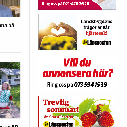
nna på
el av 50