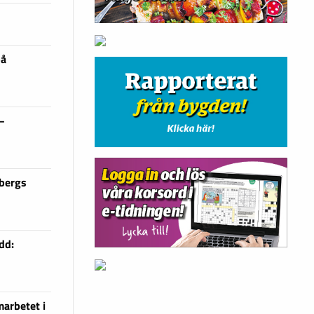
på
 –
sbergs
dd:
arbetet i