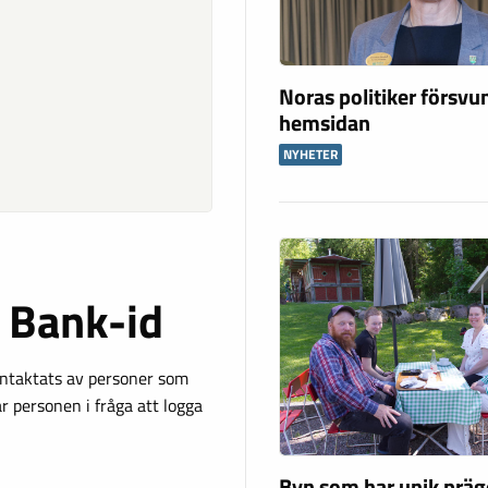
Noras politiker försvu
hemsidan
NYHETER
 Bank-id
kontaktats av personer som
r personen i fråga att logga
Byn som har unik präg