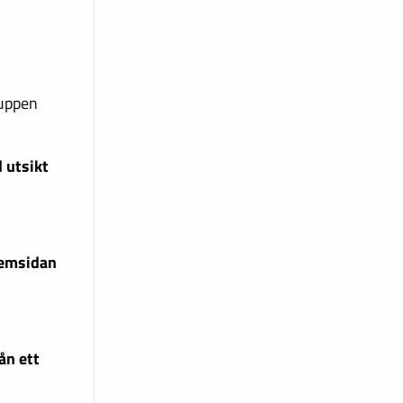
ruppen
 utsikt
hemsidan
ån ett