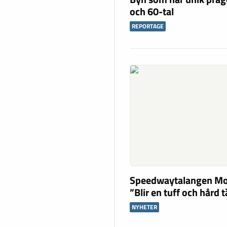
och 60-tal
REPORTAGE
Speedwaytalangen Mo
”Blir en tuff och hård 
NYHETER