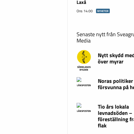
Laxå
Ons 14:00
NYHETER
Senaste nytt från Sveag
Media
Nytt skydd med
över myrar
SÖRMLANDS
BYGDEN
Noras politiker
försvunna på 
LÄNSPOSTEN
Tio års lokala
levnadsöden –
LÄNSPOSTEN
föreställning fr
flak