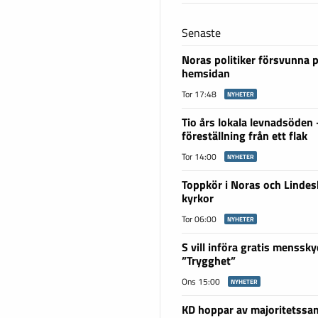
Senaste
Noras politiker försvunna 
hemsidan
Tor 17:48
NYHETER
Tio års lokala levnadsöden
föreställning från ett flak
Tor 14:00
NYHETER
Toppkör i Noras och Linde
kyrkor
Tor 06:00
NYHETER
S vill införa gratis menssky
”Trygghet”
Ons 15:00
NYHETER
KD hoppar av majoritetssam