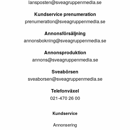
lansposten@sveagruppenmedia.se
Kundservice prenumeration
prenumeration@sveagruppenmedia.se
Annonsförsäljning
annonsbokning@sveagruppenmedia.se
Annonsproduktion
annons@sveagruppenmedia.se
Sveabörsen
sveaborsen@sveagruppenmedia.se
Telefonväxel
021-470 26 00
Kundservice
Annonsering