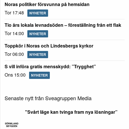
Noras politiker försvunna på hemsidan
Tor 17:48
NYHETER
Tio års lokala levnadsöden – föreställning från ett flak
Tor 14:00
NYHETER
Toppkör i Noras och Lindesbergs kyrkor
Tor 06:00
NYHETER
S vill införa gratis mensskydd: ”Trygghet”
Ons 15:00
NYHETER
Senaste nytt från Sveagruppen Media
"Svårt läge kan tvinga fram nya lösningar”
SÖRMLAND
SBYGDEN