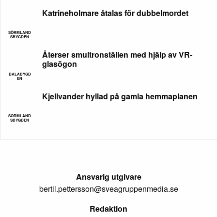
Katrineholmare åtalas för dubbelmordet
SÖRMLAND
SBYGDEN
Återser smultronställen med hjälp av VR-
glasögon
DALABYGD
EN
Kjellvander hyllad på gamla hemmaplanen
SÖRMLAND
SBYGDEN
Ansvarig utgivare
bertil.pettersson@sveagruppenmedia.se
Redaktion