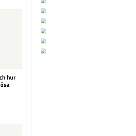
ch hur
lösa