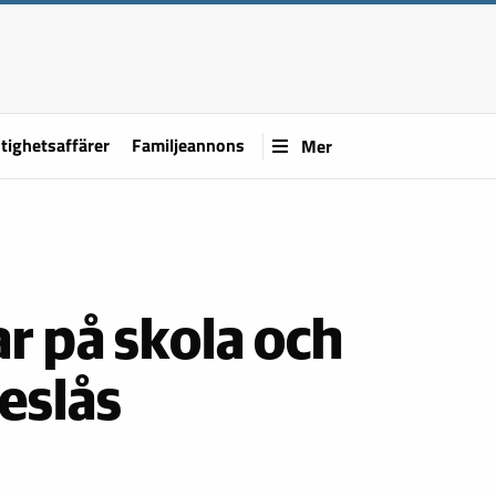
tighetsaffärer
Familjeannons
Mer
ar på skola och
reslås