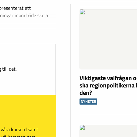
resenterat ett
sningar inom både skola
till det.
Viktigaste valfrågan o
ska regionpolitikerna 
den?
NYHETER
sa våra korsord samt
mt välkommen som