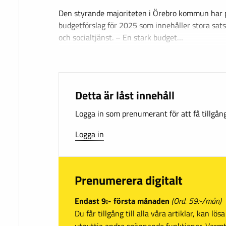
Den styrande majoriteten i Örebro kommun har p
budgetförslag för 2025 som innehåller stora sat
och socialtjänst. – En stark budget…
Detta är låst innehåll
Logga in som prenumerant för att få tillgång 
Logga in
Prenumerera digitalt
Endast 9:- första månaden
(Ord. 59:-/mån)
Du får tillgång till alla våra artiklar, kan lö
utnyttja andra spännande funktioner. Var