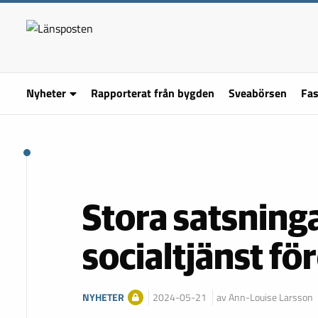
Nyheter
Rapporterat från bygden
Sveabörsen
Fas
Stora satsning
socialtjänst fö
NYHETER
2024-05-21
av Ann-Louise Larsson