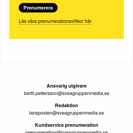
Prenumerera
Läs våra prenumerationsvillkor här
Ansvarig utgivare
bertil.pettersson@sveagruppenmedia.se
Redaktion
lansposten@sveagruppenmedia.se
Kundservice prenumeration
prenumeration@sveagruppenmedia.se